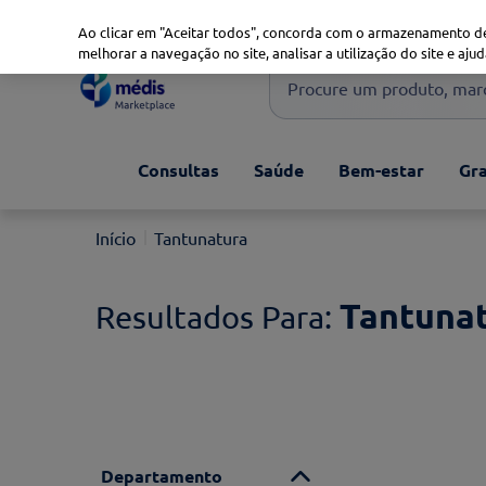
Marketplace
Saúde 360
Seguros
Saúde Oral
Ao clicar em "Aceitar todos", concorda com o armazenamento de
melhorar a navegação no site, analisar a utilização do site e ajud
Procure um produto, marca 
Pesquisas mais comuns
Consultas
Saúde
Bem-estar
Gra
xiaomi
1
º
isdin
2
º
Tantunatura
now
3
º
cerave
4
º
Tantuna
Departamento