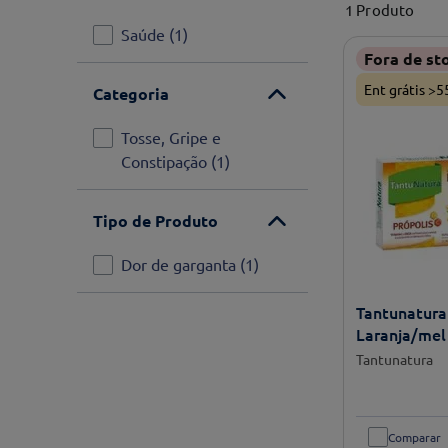
1
Produto
Saúde
(
1
)
Fora de st
Ent grátis >5
Categoria
Tosse, Gripe e
Constipação
(
1
)
Tipo de Produto
Dor de garganta
(
1
)
Tantunatura
Laranja/mel
Tantunatura
Comparar