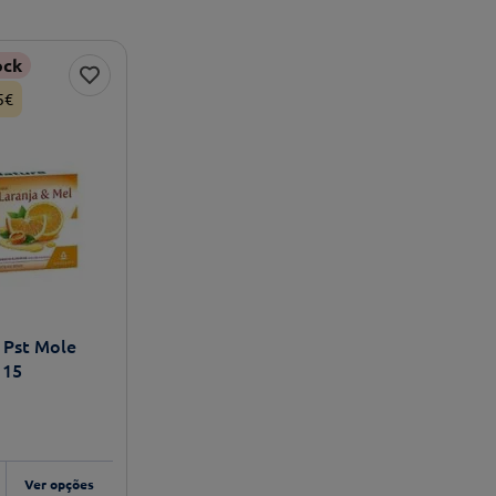
ock
5€
 Pst Mole
 15
Ver opções