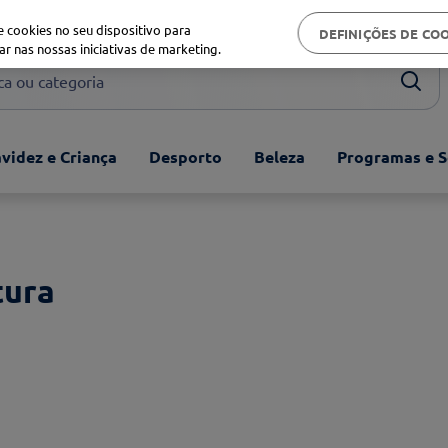
Biblioteca de saúde
 cookies no seu dispositivo para
DEFINIÇÕES DE CO
ar nas nossas iniciativas de marketing.
ou categoria
videz e Criança
Desporto
Beleza
Programas e S
tura