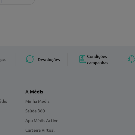
Condições
gas
Devoluções
campanhas
A Médis
édis
Minha Médis
Saúde 360
App Médis Active
Carteira Virtual