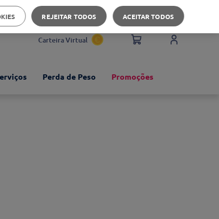
Apoio ao cliente
OKIES
REJEITAR TODOS
ACEITAR TODOS
Carteira Virtual
erviços
Perda de Peso
Promoções