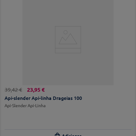
23
,
95
€
39
,
42
€
Api-slender Api-linha Drageias 100
Api-Slender Api-Linha