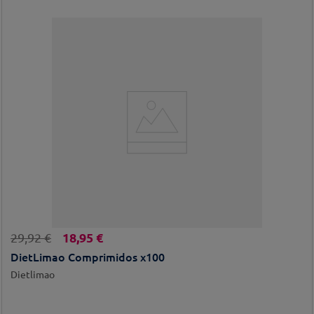
18
,
95
€
29
,
92
€
DietLimao Comprimidos x100
Dietlimao