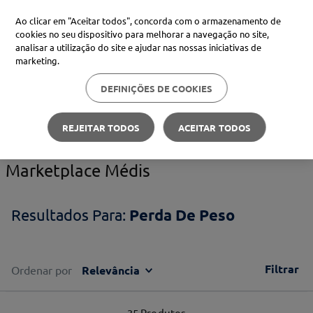
Ao clicar em "Aceitar todos", concorda com o armazenamento de
cookies no seu dispositivo para melhorar a navegação no site,
analisar a utilização do site e ajudar nas nossas iniciativas de
Procure no Marketplace Médis
marketing.
DEFINIÇÕES DE COOKIES
Pesquisas mais comuns
Perda de Peso
xiaomi
1
º
REJEITAR TODOS
ACEITAR TODOS
isdin
2
º
Marketplace Médis
uriage
3
º
svr
4
º
Perda De Peso
Filtrar
Ordenar por
Relevância
35
Produtos