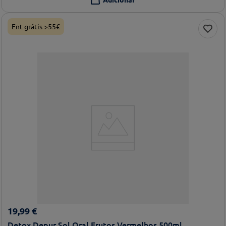
Ent grátis >55€
19
,
99
€
Detox Depur Sol Oral Frutos Vermelhos 500ml