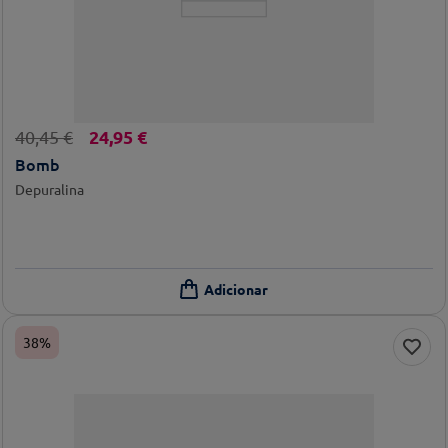
24
,
95
€
40
,
45
€
Bomb
Depuralina
38%