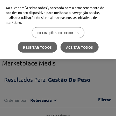
Ao clicar em "Aceitar todos", concorda com o armazenamento de
cookies no seu dispositivo para melhorar a navegação no site,
analisar a utilização do site e ajudar nas nossas iniciativas de
Procure no Marketplace Médis
marketing.
DEFINIÇÕES DE COOKIES
Pesquisas mais comuns
Gestão de Peso
xiaomi
1
º
REJEITAR TODOS
ACEITAR TODOS
isdin
2
º
Marketplace Médis
now
3
º
svr
4
º
Gestão De Peso
Filtrar
Ordenar por
Relevância
137
Produtos