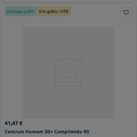
Entrega grátis
Ent grátis >55€
41
,
47
€
Centrum Homem 50+ Comprimido 90