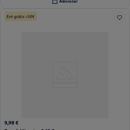
Ent grátis >50€
9
,
98
€