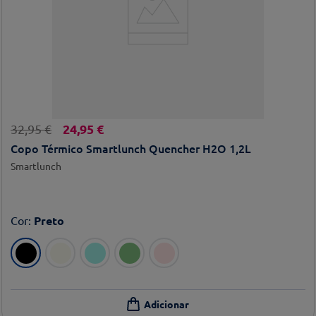
24
,
95
€
32
,
95
€
Copo Térmico Smartlunch Quencher H2O 1,2L
Smartlunch
Cor
:
Preto