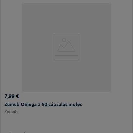
7
,
99
€
Zumub Omega 3 90 cápsulas moles
Zumub