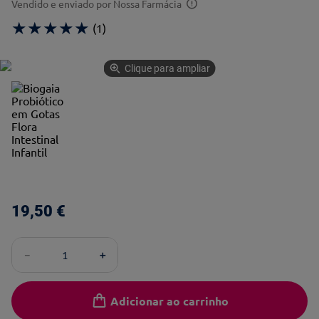
Vendido e enviado por
Nossa Farmácia
★
★
★
★
★
(
1
)
Clique para ampliar
19
,
50
€
－
＋
Adicionar ao carrinho