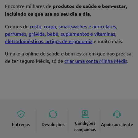
Nome*
Encontre milhares de
produtos de saúde e bem-estar,
incluindo os que usa no seu dia a dia
.
Cremes de
rosto
,
corpo
,
smartwaches e auriculares
,
perfumes
,
grávida
,
bebé
,
suplementos e vitaminas
,
Endereço de email
eletrodomésticos, artigos de ergonomia
e muito mais.
Uma loja online de saúde e bem-estar em que não precisa
de ter seguro Médis, só de
criar uma conta Minha Médis
.
Enviar avaliação
Condições
Entregas
Devoluções
Apoio ao cliente
campanhas