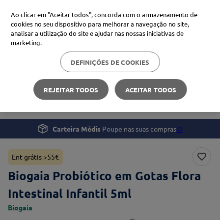
Ao clicar em "Aceitar todos", concorda com o armazenamento de
cookies no seu dispositivo para melhorar a navegação no site,
analisar a utilização do site e ajudar nas nossas iniciativas de
Procure no Marketplace Médis
marketing.
DEFINIÇÕES DE COOKIES
Pesquisas mais comuns
Bem-estar
Suplementos e Vitaminas
xiaomi
1
º
REJEITAR TODOS
ACEITAR TODOS
Biogaia Probiótico em Gotas Flora Intestinal Infantil
isdin
2
º
uriage
3
º
Carteira Médis
Poupe nas suas compras
🪙
svr
4
º
Ent grátis >55€
Biogaia Probiótico em Gotas Flora
Intestinal Infantil 5ml
Biogaia