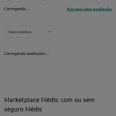
Carregando…
Escreva uma avaliação
Adicionar avaliação
Mais recentes
Pontuação*
★
★
★
★
★
Carregando avaliações…
Título*
Escreva uma avaliação*
Marketplace Médis: com ou sem
seguro Médis