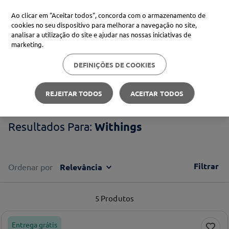
Ao clicar em "Aceitar todos", concorda com o armazenamento de
cookies no seu dispositivo para melhorar a navegação no site,
analisar a utilização do site e ajudar nas nossas iniciativas de
Procure no Marketplace Médis
marketing.
DEFINIÇÕES DE COOKIES
Pesquisas mais comuns
Withings
xiaomi
1
º
REJEITAR TODOS
ACEITAR TODOS
isdin
2
º
Withings
uriage
3
º
svr
4
º
Filtrar
Ordenar por
Relevância
5
Produtos
Entrega grátis