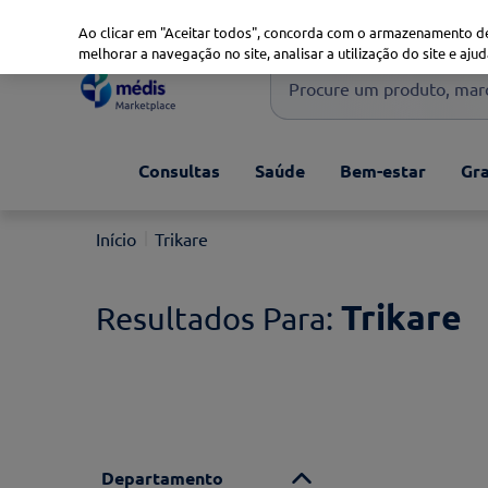
Marketplace
Saúde 360
Seguros
Saúde Oral
Ao clicar em "Aceitar todos", concorda com o armazenamento de
melhorar a navegação no site, analisar a utilização do site e ajud
Procure um produto, marca 
Pesquisas mais comuns
Consultas
Saúde
Bem-estar
Gra
xiaomi
1
º
isdin
2
º
Trikare
now
3
º
cerave
4
º
Trikare
Departamento