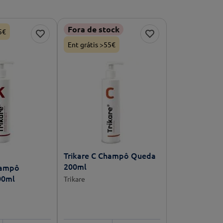
Fora de stock
5€
Ent grátis >55€
Trikare C Champô Queda
200ml
hampô
00ml
Trikare