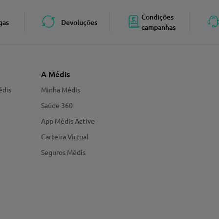
Condições
gas
Devoluções
campanhas
A Médis
édis
Minha Médis
Saúde 360
App Médis Active
Carteira Virtual
Seguros Médis