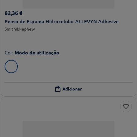
82
,
36
€
Penso de Espuma Hidrocelular ALLEVYN Adhesive
Smith&Nephew
Cor
:
Modo de utilização