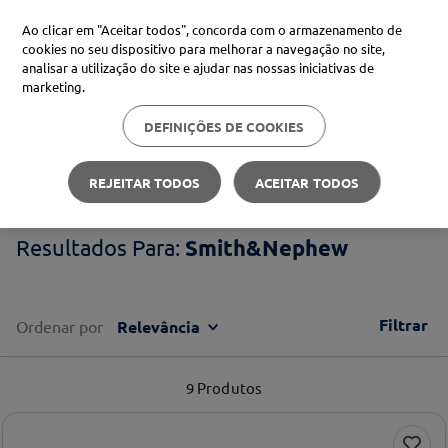
Ao clicar em "Aceitar todos", concorda com o armazenamento de
cookies no seu dispositivo para melhorar a navegação no site,
analisar a utilização do site e ajudar nas nossas iniciativas de
Procure no Marketplace Médis
marketing.
DEFINIÇÕES DE COOKIES
Pesquisas mais comuns
Smith&Nephew
xiaomi
1
º
REJEITAR TODOS
ACEITAR TODOS
isdin
2
º
Smith&Nephew
uriage
3
º
svr
4
º
Filtrar
Ordenar por
Relevância
9
Produtos