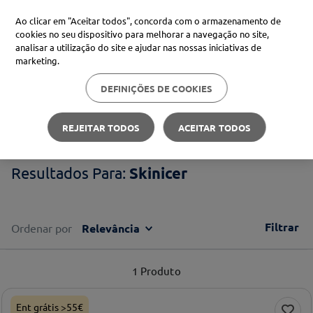
Ao clicar em "Aceitar todos", concorda com o armazenamento de
cookies no seu dispositivo para melhorar a navegação no site,
analisar a utilização do site e ajudar nas nossas iniciativas de
Procure no Marketplace Médis
marketing.
DEFINIÇÕES DE COOKIES
Pesquisas mais comuns
Skinicer
xiaomi
1
º
REJEITAR TODOS
ACEITAR TODOS
isdin
2
º
Skinicer
now
3
º
cerave
4
º
Filtrar
Ordenar por
Relevância
1
Produto
Ent grátis >55€