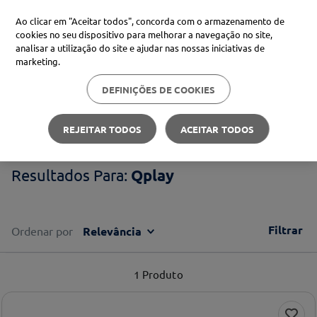
Ao clicar em "Aceitar todos", concorda com o armazenamento de
cookies no seu dispositivo para melhorar a navegação no site,
analisar a utilização do site e ajudar nas nossas iniciativas de
Procure no Marketplace Médis
marketing.
DEFINIÇÕES DE COOKIES
Pesquisas mais comuns
Qplay
xiaomi
1
º
REJEITAR TODOS
ACEITAR TODOS
isdin
2
º
Qplay
now
3
º
cerave
4
º
Filtrar
Ordenar por
Relevância
1
Produto