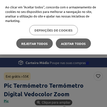
Ao clicar em "Aceitar todos", concorda com o armazenamento de
cookies no seu dispositivo para melhorar a navegação no site,
analisar a utilização do site e ajudar nas nossas iniciativas de
Procure no Marketplace Médis
marketing.
DEFINIÇÕES DE COOKIES
Pesquisas mais comuns
Saúde
Monitorização e Tratamento
xiaomi
1
º
REJEITAR TODOS
ACEITAR TODOS
Pic Termómetro Termómetro Digital Vedocolor Zoom
isdin
2
º
uriage
3
º
Carteira Médis
Poupe nas suas compras
🪙
svr
4
º
Ent grátis >55€
Pic Termómetro Termómetro
Digital Vedocolor Zoom
Pic
Clique para ampliar