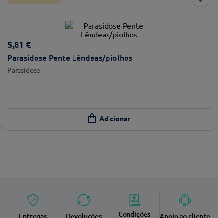
5
,
81
€
Parasidose Pente Lêndeas/piolhos
Parasidose
Condições
Entregas
Devoluções
Apoio ao cliente