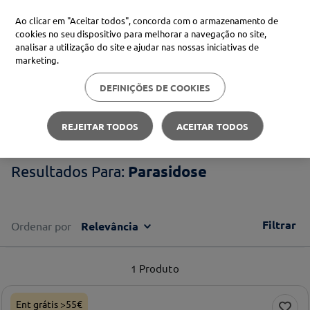
Ao clicar em "Aceitar todos", concorda com o armazenamento de
cookies no seu dispositivo para melhorar a navegação no site,
analisar a utilização do site e ajudar nas nossas iniciativas de
Procure no Marketplace Médis
marketing.
DEFINIÇÕES DE COOKIES
Pesquisas mais comuns
Parasidose
xiaomi
1
º
REJEITAR TODOS
ACEITAR TODOS
isdin
2
º
Parasidose
uriage
3
º
svr
4
º
Filtrar
Ordenar por
Relevância
1
Produto
Ent grátis >55€