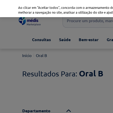
Marketplace
Saúde 360
Seguros
Saúde Oral
Ao clicar em "Aceitar todos", concorda com o armazenamento de
melhorar a navegação no site, analisar a utilização do site e ajud
Procure um produto, marca 
Pesquisas mais comuns
Consultas
Saúde
Bem-estar
Gra
xiaomi
1
º
isdin
2
º
Oral B
now
3
º
cerave
4
º
Oral B
Departamento