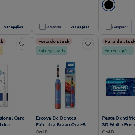
Ver opções
Comparar
Ver opções
Comparar
ck
Fora de stock
Fora de stoc
€
Entrega grátis
Entrega grátis
sional Care
Escova De Dentes
Pasta Dentífri
trica
Eléctrica Braun Oral-B
3D White Fresc
ivas 1
DB5510 Carros
75ml
Oral B
Oral B