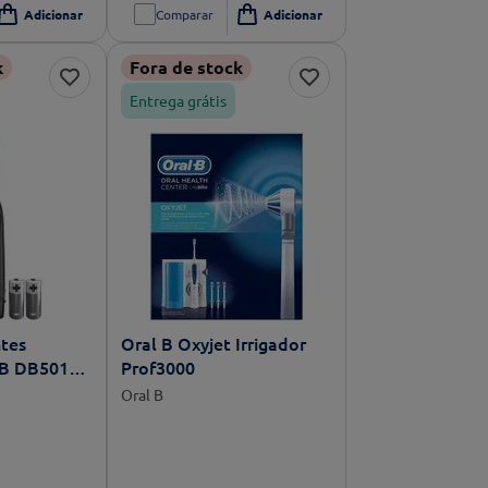
Comparar
k
Fora de stock
Entrega grátis
tes
Oral B Oxyjet Irrigador
l-B DB5010
Prof3000
Oral B