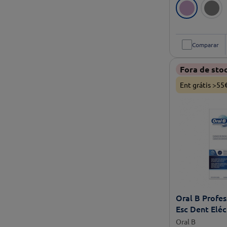
Comparar
Fora de sto
Ent grátis >55
Oral B Profes
Esc Dent Eléc
Cuidado Geng
Oral B