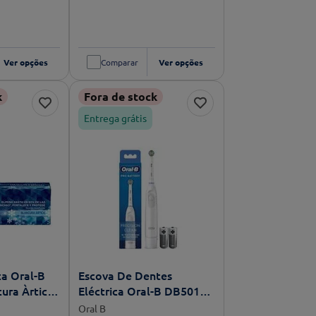
Ver opções
Comparar
Ver opções
k
Fora de stock
Entrega grátis
ca Oral-B
Escova De Dentes
ura Àrtica
Eléctrica Oral-B DB5010
Branco
Oral B