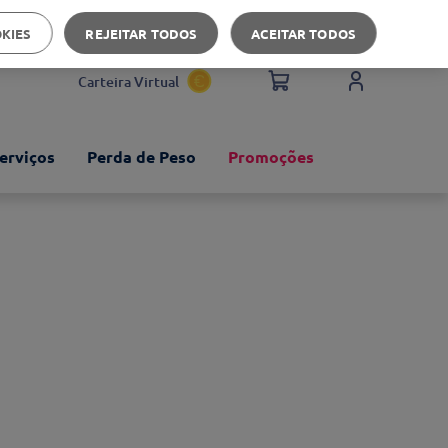
Apoio ao cliente
OKIES
REJEITAR TODOS
ACEITAR TODOS
Carteira Virtual
erviços
Perda de Peso
Promoções