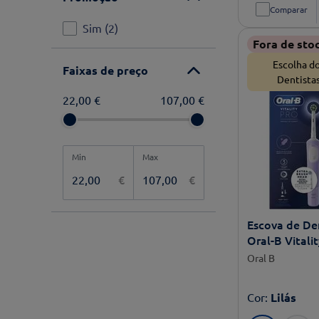
Comparar
Sim
(
2
)
Fora de sto
Escolha d
Faixas de preço
Dentista
22,00 €
107,00 €
€
€
Escova de Den
Oral-B Vitali
Oral B
Cor
:
Lilás