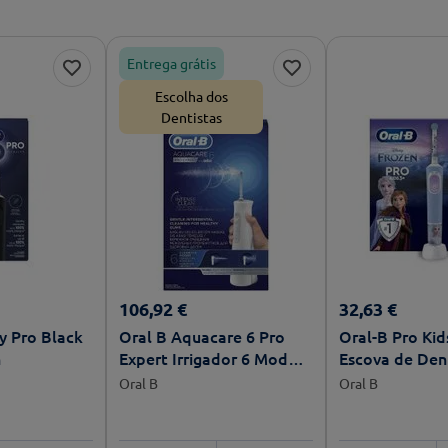
Entrega grátis
Escolha dos
Dentistas
106
,
92
€
32
,
63
€
ty Pro Black
Oral B Aquacare 6 Pro
Oral-B Pro Kid
h
Expert Irrigador 6 Modos
Escova de Dent
Limpeza Portátil
Oral B
Oral B