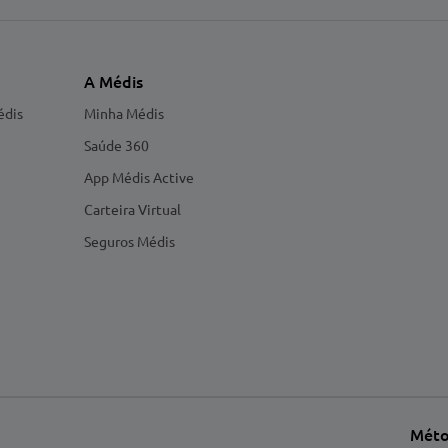
A Médis
édis
Minha Médis
Saúde 360
App Médis Active
Carteira Virtual
Seguros Médis
Méto