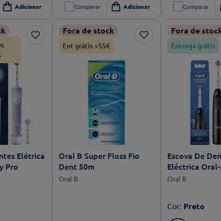
Comparar
Comparar
ck
Fora de stock
Fora de stoc
os
Ent grátis >55€
Entrega grátis
s
tes Elétrica
Oral B Super Floss Fio
Escova De Den
ty Pro
Dent 50m
Eléctrica Ora
Preto
Oral B
Oral B
Cor
:
Preto