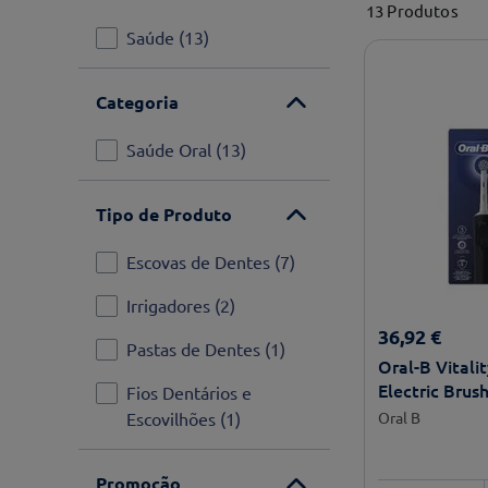
13
Produtos
Saúde
(
13
)
Categoria
Saúde Oral
(
13
)
Tipo de Produto
Escovas de Dentes
(
7
)
Irrigadores
(
2
)
36
,
92
€
Pastas de Dentes
(
1
)
Oral-B Vitali
Electric Brus
Fios Dentários e
Escovilhões
(
1
)
Oral B
Promoção