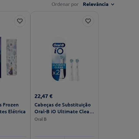
Ordenar por
Relevância
22
,
47
€
s Frozen
Cabeças de Substituição
es Elétrica
Oral-B iO Ultimate Clean
x2
Oral B