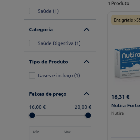
1
Produto
Saúde
(
1
)
Ent grátis >5
Categoria
Saúde Digestiva
(
1
)
Tipo de Produto
Gases e inchaço
(
1
)
Faixas de preço
16
,
31
€
Nutira Fort
16,00 €
20,00 €
Nutira