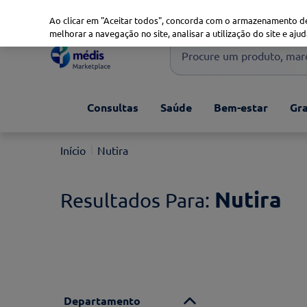
Marketplace
Saúde 360
Seguros
Saúde Oral
Ao clicar em "Aceitar todos", concorda com o armazenamento de
melhorar a navegação no site, analisar a utilização do site e ajud
Procure um produto, marca 
Pesquisas mais comuns
Consultas
Saúde
Bem-estar
Gra
xiaomi
1
º
isdin
2
º
Nutira
now
3
º
svr
4
º
Nutira
Departamento