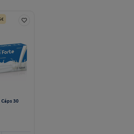
5€
e Cáps 30