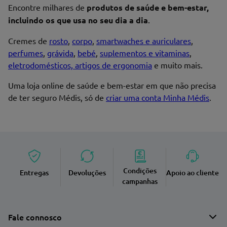
Encontre milhares de
produtos de saúde e bem-estar,
incluindo os que usa no seu dia a dia
.
Cremes de
rosto
,
corpo
,
smartwaches e auriculares
,
perfumes
,
grávida
,
bebé
,
suplementos e vitaminas
,
eletrodomésticos, artigos de ergonomia
e muito mais.
Uma loja online de saúde e bem-estar em que não precisa
de ter seguro Médis, só de
criar uma conta Minha Médis
.
Condições
Entregas
Devoluções
Apoio ao cliente
campanhas
Fale connosco