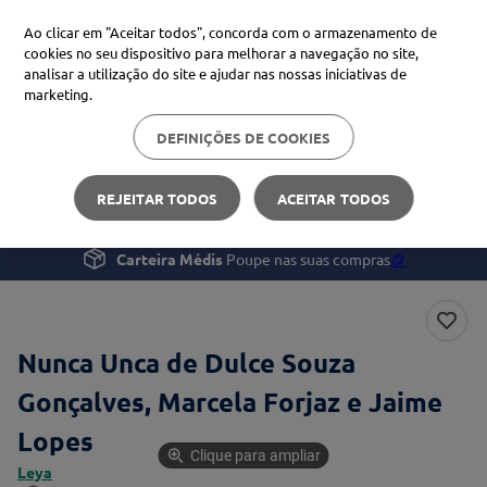
Ao clicar em "Aceitar todos", concorda com o armazenamento de
cookies no seu dispositivo para melhorar a navegação no site,
analisar a utilização do site e ajudar nas nossas iniciativas de
Procure no Marketplace Médis
marketing.
DEFINIÇÕES DE COOKIES
Pesquisas mais comuns
Bem-estar
Livros e Jogos
Nunca Unca
xiaomi
1
º
REJEITAR TODOS
ACEITAR TODOS
isdin
2
º
Carteira Médis
Poupe nas suas compras
🪙
now
3
º
svr
4
º
Nunca Unca de Dulce Souza
Gonçalves, Marcela Forjaz e Jaime
Lopes
Clique para ampliar
Leya