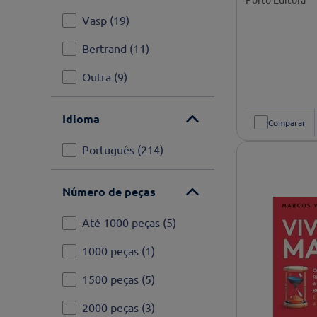
TÂNIA CLÍMACO
(
3
)
Vasp
(
19
)
Álvaro Magalhães
(
3
)
Bertrand
(
11
)
UNIVERSAL STUDIOS
Outra
(
9
)
LTD.
(
2
)
Rebecca Elliott
(
2
)
Idioma
Comparar
Português
(
214
)
Ver mais
Número de peças
Até 1000 peças
(
5
)
1000 peças
(
1
)
1500 peças
(
5
)
2000 peças
(
3
)