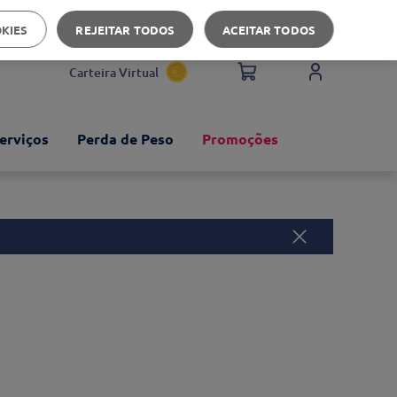
Apoio ao cliente
OKIES
REJEITAR TODOS
ACEITAR TODOS
Carteira Virtual
erviços
Perda de Peso
Promoções