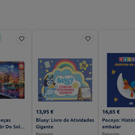
13
,
95
€
16
,
65
€
peças
Bluey: Livro de Atividades
Pocoyo: Histór
ôr Do Sol
Gigante
embalar
Penguim
Penguim