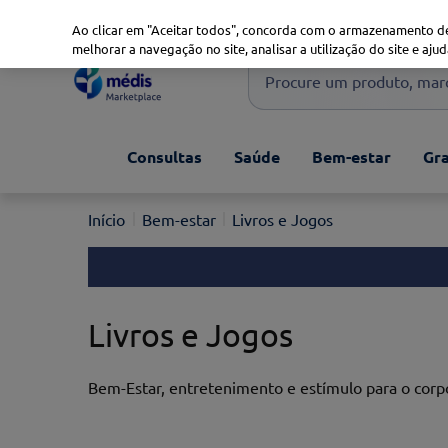
Marketplace
Saúde 360
Seguros
Saúde Oral
Ao clicar em "Aceitar todos", concorda com o armazenamento de
melhorar a navegação no site, analisar a utilização do site e ajud
Procure um produto, marca 
Pesquisas mais comuns
Consultas
Saúde
Bem-estar
Gra
xiaomi
1
º
isdin
2
º
Bem-estar
Livros e Jogos
now
3
º
cerave
4
º
Livros e Jogos
Bem-Estar, entretenimento e estímulo para o corp