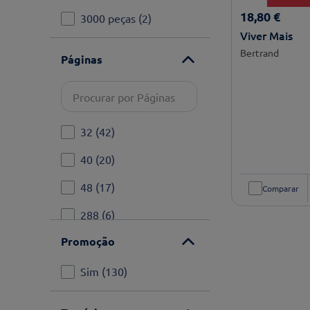
18
,
80
€
3000 peças
(
2
)
Viver Mais
4000 peças
(
1
)
Bertrand
Páginas
32
(
42
)
40
(
20
)
48
(
17
)
Comparar
288
(
6
)
Promoção
240
(
6
)
192
(
6
)
Sim
(
130
)
176
(
6
)