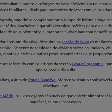
 estimulam a mente e reforçam os laços afetivos. No universo do
ssicos familiares, ideais para momentos de lazer com valor educ
tegrada, sugerimos complementar o tempo de leitura e jogo com
 dietética, lancheiras e garrafas térmicas práticas para o dia a
edade de suplementos alimentares e vitaminas com benefícios 
dor após um dia ativo, descubra na
secção de Sono
os melhores 
a noite. Se sente necessidade de aliviar o stress acumulado, v
 mantas elétricas e outros produtos anti stress que proporciona
 ser reforçado com os artigos da secção
Casa e Ergonomia
, qu
apoios para o dia a dia.
alhes, a área de
Roupa Saudável
oferece vestuário confortável 
atividade leve.
e Médis
, os livros e jogos são mais do que entretenimento: são
saudável, calmo e conectado.