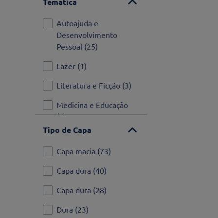
Temática
24
(
5
)
Autoajuda e
336
(
4
)
Desenvolvimento
Pessoal
(
25
)
304
(
4
)
Lazer
(
1
)
Ver mais
Literatura e Ficção
(
3
)
Medicina e Educação
(
8
)
Tipo de Capa
Mindfulness e
Meditação
(
4
)
Capa macia
(
73
)
Nutrição e Estilo de
Capa dura
(
40
)
Vida
(
20
)
Capa dura
(
28
)
Parentalidade e
Dura
(
23
)
Pedagogia
(
33
)