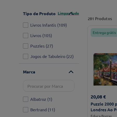
Limpar Tudo
Tipo de Produto
281
Produtos
Livros Infantis
(
109
)
Entrega grátis
Livros
(
105
)
Puzzles
(
27
)
Jogos de Tabuleiro
(
22
)
Marca
20
,
08
€
Albatroz
(
1
)
Puzzle 2000 
Londres Ao P
Bertrand
(
11
)
Educa
Educa Borras