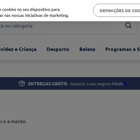
Biblioteca de saúde
 cookies no seu dispositivo para
DEFINIÇÕES DE CO
ar nas nossas iniciativas de marketing.
ou categoria
videz e Criança
Desporto
Beleza
Programas e S
ENTREGAS GRÁTIS
- Associe o seu seguro Médis
▶️
o e a mente.