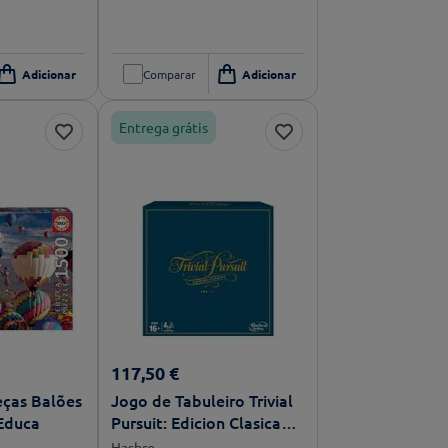
Comparar
Entrega grátis
117
,
50
€
eças Balões
Jogo de Tabuleiro Trivial
Educa
Pursuit: Edicion Clasica
(Idade Mínima: 16 -
Hasbro