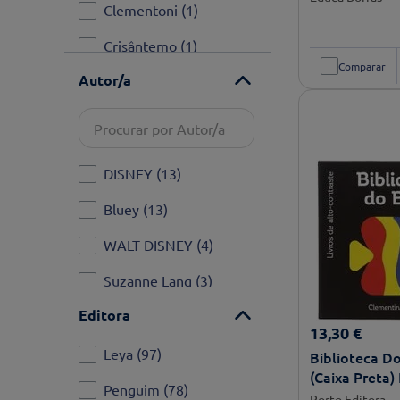
Clementoni
(
1
)
Crisântemo
(
1
)
Comparar
Autor/a
Devir Iberia
(
14
)
Educa Borras
(
28
)
Hasbro
(
3
)
DISNEY
(
13
)
Leya
(
97
)
Bluey
(
13
)
Livros Horizonte
(
5
)
WALT DISNEY
(
4
)
MEBO Games
(
21
)
Suzanne Lang
(
3
)
Ver mais
Editora
Drew Daywalt
(
3
)
13
,
30
€
Dana Simpson
(
3
)
Leya
(
97
)
Biblioteca D
(Caixa Preta)
ANTÓNIO TORRADO;
Penguim
(
78
)
Alto-Contras
Porto Editora