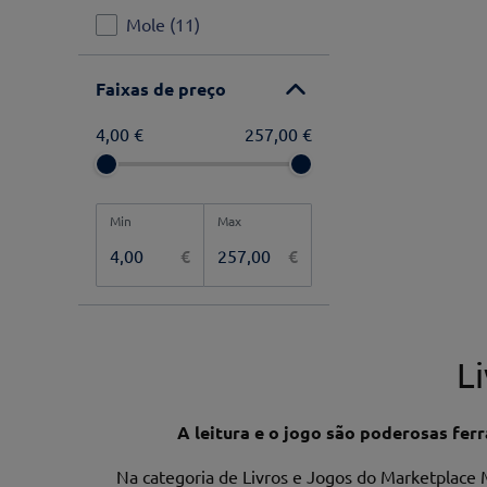
Mole
(
11
)
Psicologia e
Comportamento
(
10
)
Faixas de preço
4,00 €
257,00 €
€
€
L
A leitura e o jogo são poderosas fer
Na categoria de Livros e Jogos do Marketplace 