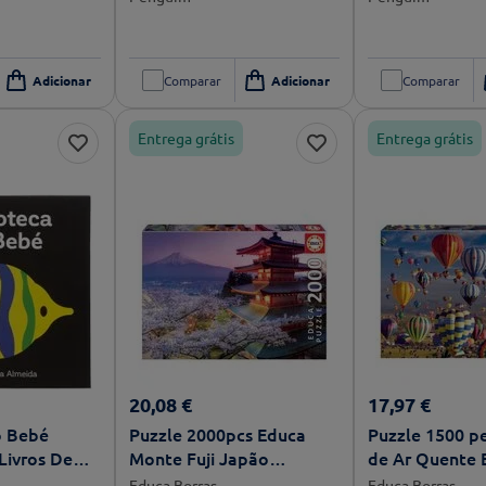
Comparar
Comparar
Entrega grátis
Entrega grátis
20
,
08
€
17
,
97
€
o Bebé
Puzzle 2000pcs Educa
Puzzle 1500 p
 Livros De
Monte Fuji Japão
de Ar Quente 
te
96x68cm
Educa Borras
Educa Borras