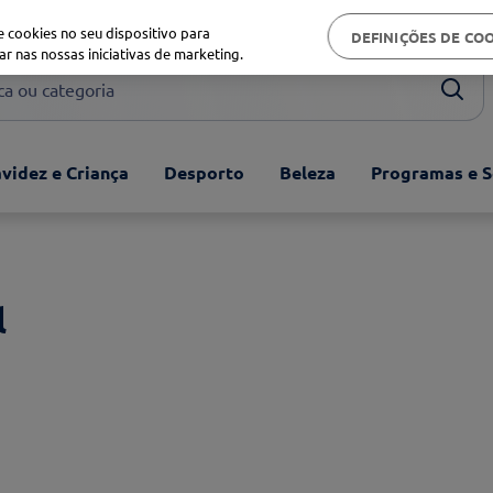
Biblioteca de saúde
 cookies no seu dispositivo para
DEFINIÇÕES DE CO
ar nas nossas iniciativas de marketing.
ou categoria
videz e Criança
Desporto
Beleza
Programas e S
l