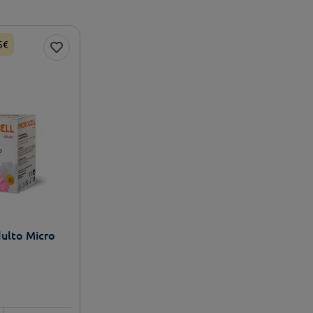
5€
dulto Micro