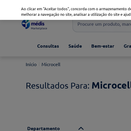
Marketplace
Saúde 360
Seguros
Saúde Oral
Ao clicar em "Aceitar todos", concorda com o armazenamento de
melhorar a navegação no site, analisar a utilização do site e ajud
Procure um produto, marca 
Pesquisas mais comuns
Consultas
Saúde
Bem-estar
Gra
xiaomi
1
º
isdin
2
º
Microcell
now
3
º
svr
4
º
Microcel
Departamento