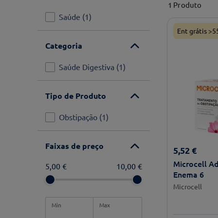
1
Produto
Saúde
(
1
)
Ent grátis >5
Categoria
Saúde Digestiva
(
1
)
Tipo de Produto
Obstipação
(
1
)
Faixas de preço
5
,
52
€
Microcell A
5,00 €
10,00 €
Enema 6
Microcell