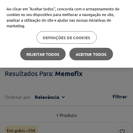
Ao clicar em "Aceitar todos", concorda com o armazenamento de
cookies no seu dispositivo para melhorar a navegação no site,
analisar a utilização do site e ajudar nas nossas iniciativas de
Procure no Marketplace Médis
marketing.
DEFINIÇÕES DE COOKIES
Pesquisas mais comuns
Memofix
xiaomi
1
º
REJEITAR TODOS
ACEITAR TODOS
isdin
2
º
Memofix
now
3
º
cerave
4
º
Filtrar
Ordenar por
Relevância
1
Produto
Ent grátis >55€