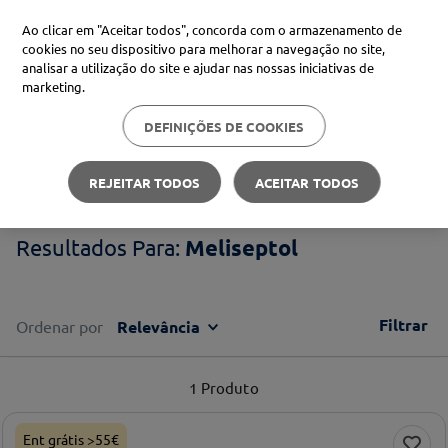
Ao clicar em "Aceitar todos", concorda com o armazenamento de
cookies no seu dispositivo para melhorar a navegação no site,
analisar a utilização do site e ajudar nas nossas iniciativas de
Procure no Marketplace Médis
marketing.
DEFINIÇÕES DE COOKIES
Pesquisas mais comuns
Meliseptol
xiaomi
1
º
REJEITAR TODOS
ACEITAR TODOS
isdin
2
º
Meliseptol
now
3
º
svr
4
º
Filtrar
Ordenar por
Relevância
1
Produto
Ent grátis >55€