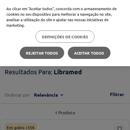
Ao clicar em "Aceitar todos", concorda com o armazenamento de
cookies no seu dispositivo para melhorar a navegação no site,
analisar a utilização do site e ajudar nas nossas iniciativas de
Procure no Marketplace Médis
marketing.
DEFINIÇÕES DE COOKIES
Pesquisas mais comuns
Libramed
xiaomi
1
º
REJEITAR TODOS
ACEITAR TODOS
isdin
2
º
Libramed
uriage
3
º
svr
4
º
Filtrar
Ordenar por
Relevância
1
Produto
Ent grátis >55€