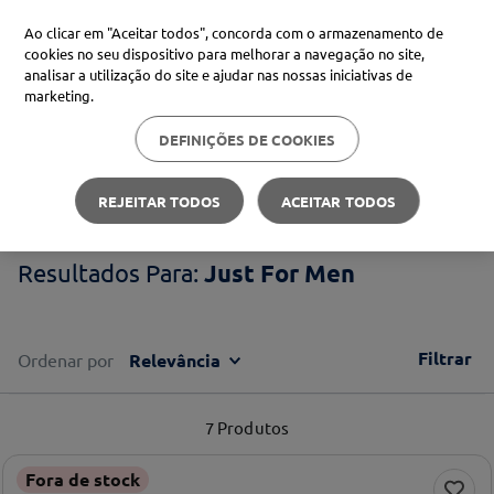
Ao clicar em "Aceitar todos", concorda com o armazenamento de
cookies no seu dispositivo para melhorar a navegação no site,
analisar a utilização do site e ajudar nas nossas iniciativas de
Procure no Marketplace Médis
marketing.
DEFINIÇÕES DE COOKIES
Pesquisas mais comuns
Just For Men
xiaomi
1
º
REJEITAR TODOS
ACEITAR TODOS
isdin
2
º
Just For Men
now
3
º
cerave
4
º
Filtrar
Ordenar por
Relevância
7
Produtos
Fora de stock