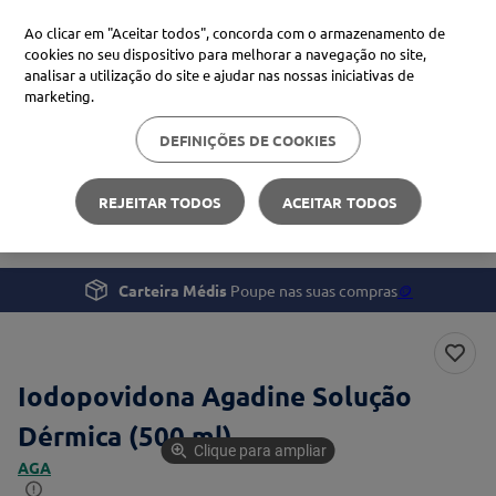
Ao clicar em "Aceitar todos", concorda com o armazenamento de
cookies no seu dispositivo para melhorar a navegação no site,
analisar a utilização do site e ajudar nas nossas iniciativas de
Procure no Marketplace Médis
marketing.
DEFINIÇÕES DE COOKIES
Pesquisas mais comuns
Saúde
Monitorização e Tratamento
xiaomi
1
º
REJEITAR TODOS
ACEITAR TODOS
Iodopovidona Agadine Solução Dérmica (500 ml)
isdin
2
º
now
3
º
Carteira Médis
Poupe nas suas compras
🪙
cerave
4
º
Iodopovidona Agadine Solução
Dérmica (500 ml)
Clique para ampliar
AGA