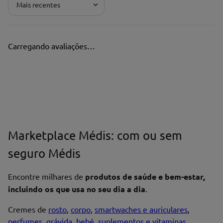
Mais recentes
Carregando avaliações…
Marketplace Médis: com ou sem
seguro Médis
Encontre milhares de
produtos de saúde e bem-estar,
incluindo os que usa no seu dia a dia
.
Cremes de
rosto
,
corpo
,
smartwaches e auriculares
,
perfumes
,
grávida
,
bebé
,
suplementos e vitaminas
,