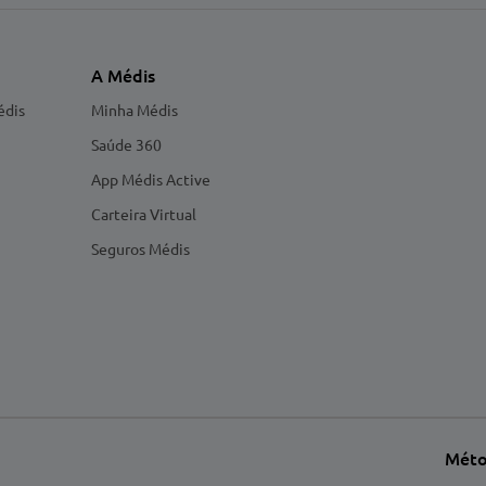
A Médis
édis
Minha Médis
Saúde 360
App Médis Active
Carteira Virtual
Seguros Médis
Méto