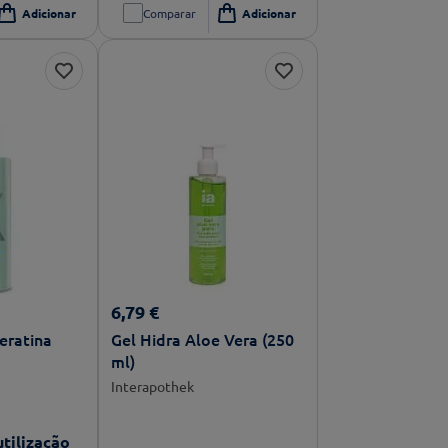
Comparar
6
,
79
€
eratina
Gel Hidra Aloe Vera (250
ml)
Interapothek
tilização