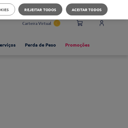
Apoio ao cliente
OKIES
REJEITAR TODOS
ACEITAR TODOS
Carteira Virtual
erviços
Perda de Peso
Promoções