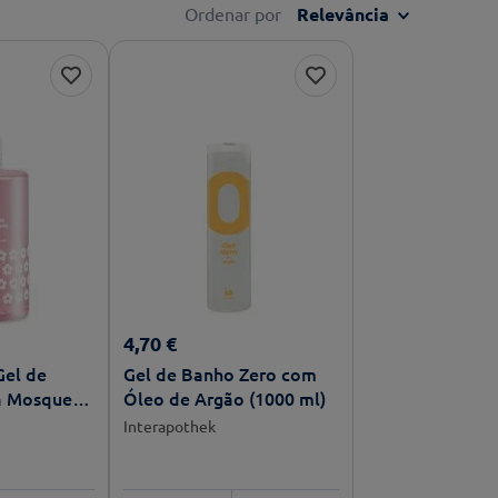
Ordenar por
Relevância
4
,
70
€
Gel de
Gel de Banho Zero com
a Mosqueta
Óleo de Argão (1000 ml)
Interapothek