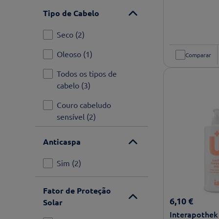
Higiene íntima
(
3
)
Tipo de Cabelo
Desodorizantes
(
3
)
Seco
(
2
)
Cremes de mãos
(
3
)
Oleoso
(
1
)
Comparar
Ver mais
Todos os tipos de
cabelo
(
3
)
Couro cabeludo
sensível
(
2
)
Anticaspa
Sim
(
2
)
Fator de Proteção
6
,
10
€
Solar
Interapothek