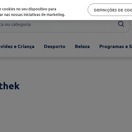
Biblioteca de saúde
 cookies no seu dispositivo para
DEFINIÇÕES DE CO
ar nas nossas iniciativas de marketing.
ou categoria
videz e Criança
Desporto
Beleza
Programas e S
thek