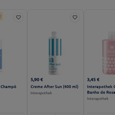
€
5
,
90
€
3
,
45
€
k Champô
Creme After Sun (400 ml)
Interapothek 
Banho de Ros
Interapothek
750ml
Interapothek