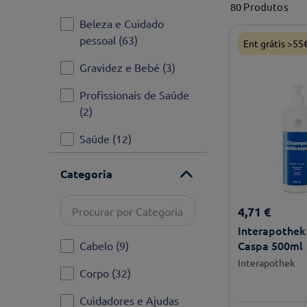
80
Produtos
Beleza e Cuidado
pessoal
(
63
)
Ent grátis >55
Gravidez e Bebé
(
3
)
Profissionais de Saúde
(
2
)
Saúde
(
12
)
Categoria
4
,
71
€
Interapothe
Caspa 500ml
Cabelo
(
9
)
Interapothek
Corpo
(
32
)
Cuidadores e Ajudas