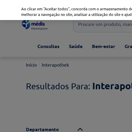
Marketplace
Saúde 360
Seguros
Saúde Oral
Ao clicar em "Aceitar todos", concorda com o armazenamento de
melhorar a navegação no site, analisar a utilização do site e ajud
Procure um produto, marca 
Pesquisas mais comuns
Consultas
Saúde
Bem-estar
Gra
xiaomi
1
º
isdin
2
º
Interapothek
uriage
3
º
svr
4
º
Interapo
Departamento