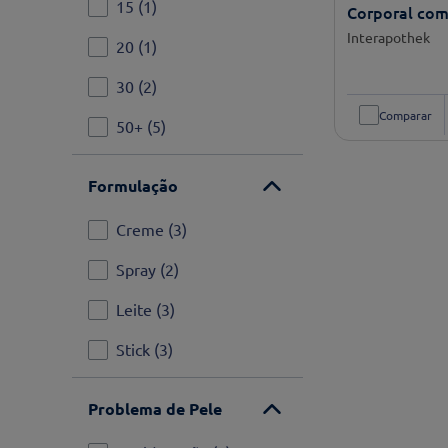
15
(
1
)
Corporal com
400ml
Interapothek
20
(
1
)
30
(
2
)
Comparar
50+
(
5
)
Formulação
Creme
(
3
)
Spray
(
2
)
Leite
(
3
)
Stick
(
3
)
Problema de Pele