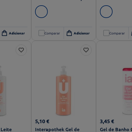
Comparar
Comparar
5
,
10
€
3
,
45
€
 Leite
Interapothek Gel de
Gel de Banho 