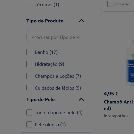
Técnicas
(
1
)
Comparar
Cuidados de Higiene
(
1
)
Tipo de Produto
Fraldas e Muda Fraldas
(
1
)
Homem
(
1
)
Banho
(
17
)
Instrumentos Clínicos
Hidratação
(
9
)
(
1
)
Champôs e Loções
(
7
)
Mãos e Pés
(
4
)
Cuidados de lábios
(
5
)
Monitorização e
4
,
95
€
Tratamento
(
4
)
Tipo de Pele
Proteção Labial
(
3
)
Champô Anti 
ml)
Pré-conceção
(
1
)
Proteção corporal
(
3
)
Todo o tipo de pele
(
4
)
Interapothek
Pensos e adesivos
(
3
)
Pele oleosa
(
1
)
Ver mais