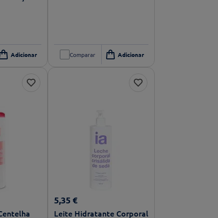
Comparar
5
,
35
€
Centelha
Leite Hidratante Corporal