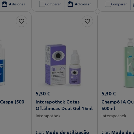
Comparar
Comparar
5
,
30
€
5
,
30
€
Caspa (500
Interapothek Gotas
Champô IA Qu
Oftálmicas Dual Gel 15ml
500ml
Interapothek
Interapothek
Cor
:
Modo de utilização
Cor
:
Modo de u