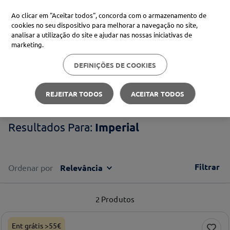
Ao clicar em "Aceitar todos", concorda com o armazenamento de
cookies no seu dispositivo para melhorar a navegação no site,
analisar a utilização do site e ajudar nas nossas iniciativas de
Procure no Marketplace Médis
marketing.
DEFINIÇÕES DE COOKIES
Pesquisas mais comuns
Imperial
xiaomi
1
º
REJEITAR TODOS
ACEITAR TODOS
isdin
2
º
Imperial
uriage
3
º
svr
4
º
Filtrar
Ordenar por
Relevância
2
Produtos
Ent grátis >55€