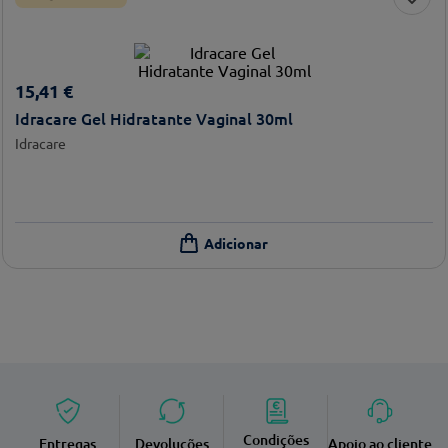
15
,
41
€
Idracare Gel Hidratante Vaginal 30ml
Idracare
Condições
Entregas
Devoluções
Apoio ao cliente