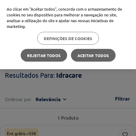
Ao clicar em "Aceitar todos", concorda com o armazenamento de
cookies no seu dispositivo para melhorar a navegação no site,
analisar a utilização do site e ajudar nas nossas iniciativas de
Procure no Marketplace Médis
marketing.
DEFINIÇÕES DE COOKIES
Pesquisas mais comuns
Idracare
xiaomi
1
º
REJEITAR TODOS
ACEITAR TODOS
isdin
2
º
Idracare
uriage
3
º
svr
4
º
Filtrar
Ordenar por
Relevância
1
Produto
Ent grátis >55€