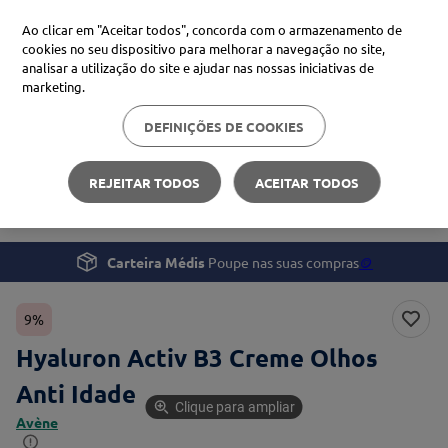
Ao clicar em "Aceitar todos", concorda com o armazenamento de
cookies no seu dispositivo para melhorar a navegação no site,
analisar a utilização do site e ajudar nas nossas iniciativas de
Procure no Marketplace Médis
marketing.
DEFINIÇÕES DE COOKIES
Pesquisas mais comuns
Beleza e Cuidado pessoal
Rosto
xiaomi
1
º
REJEITAR TODOS
ACEITAR TODOS
Hyaluron Activ B3 Creme Olhos Anti Idade
isdin
2
º
now
3
º
Carteira Médis
Poupe nas suas compras
🪙
cerave
4
º
9%
Hyaluron Activ B3 Creme Olhos
Anti Idade
Clique para ampliar
Avène