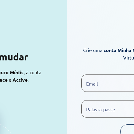
Crie uma
conta Minha
 mudar
Virt
guro Médis
, a conta
lace
e
Active
.
Email
Palavra-passe