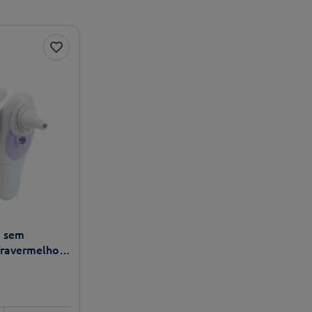
 sem
fravermelhos -