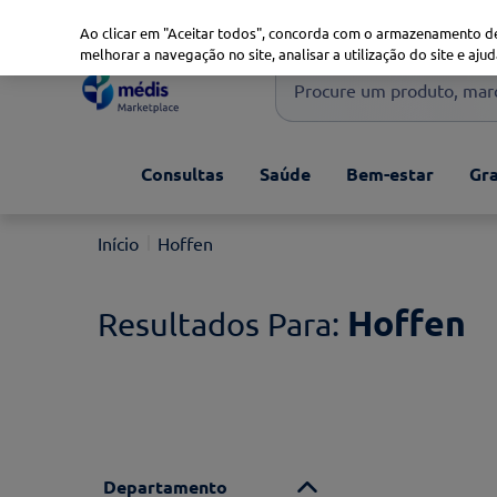
Marketplace
Saúde 360
Seguros
Saúde Oral
Ao clicar em "Aceitar todos", concorda com o armazenamento de
melhorar a navegação no site, analisar a utilização do site e ajud
Procure um produto, marca 
Pesquisas mais comuns
Consultas
Saúde
Bem-estar
Gra
xiaomi
1
º
isdin
2
º
Hoffen
now
3
º
cerave
4
º
Hoffen
Departamento