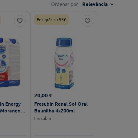
Ordenar por
Relevância
Ent grátis >55€
20
,
00
€
in Energy
Fresubin Renal Sol Oral
l Morango
Baunilha 4x200ml
0ml
Fresubin