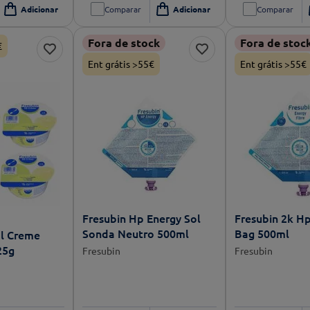
Comparar
Comparar
Fora de stock
Fora de stoc
€
Ent grátis >55€
Ent grátis >55€
Fresubin Hp Energy Sol
Fresubin 2k Hp
Sonda Neutro 500ml
Bag 500ml
al Creme
25g
Fresubin
Fresubin