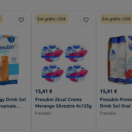
€
Ent grátis >55€
Ent grátis >55€
15
,
41
€
15
,
41
€
gy Drink Sol
Fresubin 2kcal Creme
Fresubin Prote
ropicais
Morango Silvestre 4x125g
Drink Sol Ora
Silvestre 4x20
Fresubin
Fresubin