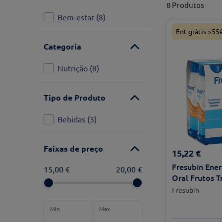
8
Produtos
Bem-estar
(
8
)
Ent grátis >55
Categoria
Nutrição
(
8
)
Tipo de Produto
Bebidas
(
3
)
Faixas de preço
15
,
22
€
Fresubin Ener
15,00 €
20,00 €
Oral Frutos T
200ml
Fresubin