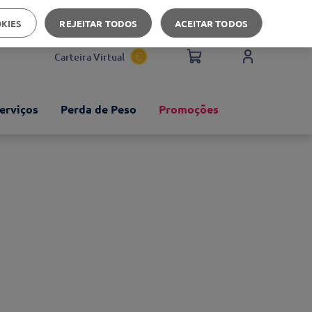
Apoio ao cliente
OKIES
REJEITAR TODOS
ACEITAR TODOS
Carteira Virtual
erviços
Perda de Peso
Promoções