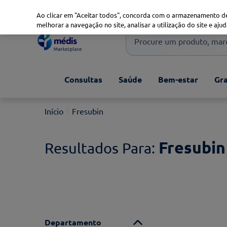
Marketplace
Saúde 360
Seguros
Saúde Oral
Ao clicar em "Aceitar todos", concorda com o armazenamento de
melhorar a navegação no site, analisar a utilização do site e ajud
Procure um produto, marca 
Pesquisas mais comuns
Consultas
Saúde
Bem-estar
Gra
xiaomi
1
º
isdin
2
º
Fresubin
now
3
º
svr
4
º
Fresubin
Departamento