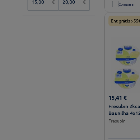
€
€
Comparar
Ent grátis >55
15
,
41
€
Fresubin 2kc
Baunilha 4x1
Fresubin