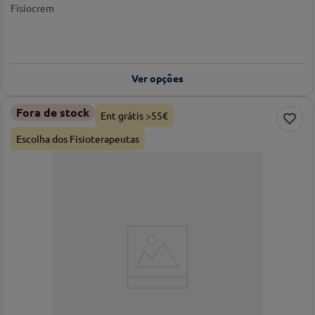
Fisiocrem
Ver opções
Fora de stock
Ent grátis >55€
Escolha dos Fisioterapeutas