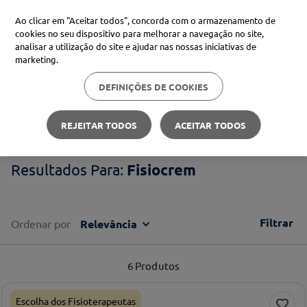
Ao clicar em "Aceitar todos", concorda com o armazenamento de
cookies no seu dispositivo para melhorar a navegação no site,
analisar a utilização do site e ajudar nas nossas iniciativas de
Procure no Marketplace Médis
marketing.
DEFINIÇÕES DE COOKIES
Pesquisas mais comuns
Fisiocrem
xiaomi
1
º
REJEITAR TODOS
ACEITAR TODOS
isdin
2
º
Fisiocrem
now
3
º
cerave
4
º
Filtrar
Ordenar por
Relevância
6
Produtos
Escolha dos Fisioterapeutas