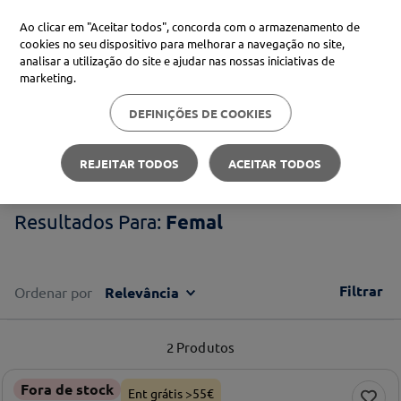
Ao clicar em "Aceitar todos", concorda com o armazenamento de
cookies no seu dispositivo para melhorar a navegação no site,
analisar a utilização do site e ajudar nas nossas iniciativas de
Procure no Marketplace Médis
marketing.
DEFINIÇÕES DE COOKIES
Pesquisas mais comuns
Femal
xiaomi
1
º
REJEITAR TODOS
ACEITAR TODOS
isdin
2
º
Femal
uriage
3
º
svr
4
º
Filtrar
Ordenar por
Relevância
2
Produtos
Fora de stock
Ent grátis >55€