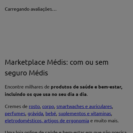
Carregando avaliações…
Marketplace Médis: com ou sem
seguro Médis
Encontre milhares de
produtos de saúde e bem-estar,
incluindo os que usa no seu dia a dia
.
Cremes de
rosto
,
corpo
,
smartwaches e auriculares
,
perfumes
,
grávida
,
bebé
,
suplementos e vitaminas
,
eletrodomésticos, artigos de ergonomia
e muito mais.
Uma loja online de saúde e bem-estar em que não precisa