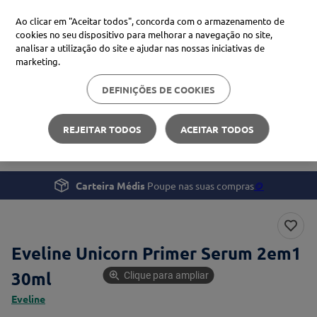
Ao clicar em "Aceitar todos", concorda com o armazenamento de
cookies no seu dispositivo para melhorar a navegação no site,
analisar a utilização do site e ajudar nas nossas iniciativas de
Procure no Marketplace Médis
marketing.
DEFINIÇÕES DE COOKIES
Pesquisas mais comuns
Beleza e Cuidado pessoal
Maquilhagem
xiaomi
1
º
REJEITAR TODOS
ACEITAR TODOS
Eveline Unicorn Primer Serum 2em1 30ml
isdin
2
º
now
3
º
Carteira Médis
Poupe nas suas compras
🪙
cerave
4
º
Eveline Unicorn Primer Serum 2em1
30ml
Clique para ampliar
Eveline