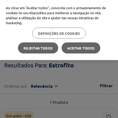
Ao clicar em "Aceitar todos", concorda com o armazenamento de
cookies no seu dispositivo para melhorar a navegação no site,
analisar a utilização do site e ajudar nas nossas iniciativas de
Procure no Marketplace Médis
marketing.
DEFINIÇÕES DE COOKIES
Pesquisas mais comuns
Estrofito
xiaomi
1
º
REJEITAR TODOS
ACEITAR TODOS
isdin
2
º
Estrofito
now
3
º
cerave
4
º
Filtrar
Ordenar por
Relevância
1
Produto
Ent grátis >55€