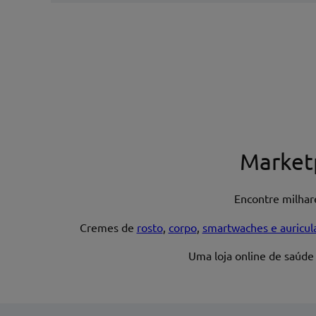
Escreva uma avaliação*
Nome*
Market
Encontre milha
Endereço de email
Cremes de
rosto
,
corpo
,
smartwaches e auricul
Uma loja online de saúde