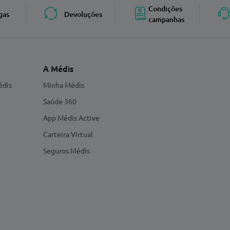
Condições
gas
Devoluções
campanhas
A Médis
édis
Minha Médis
Saúde 360
App Médis Active
Carteira Virtual
Seguros Médis