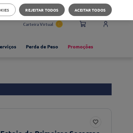
Apoio ao cliente
OKIES
REJEITAR TODOS
ACEITAR TODOS
Carteira Virtual
erviços
Perda de Peso
Promoções