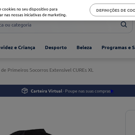
Biblioteca de saúde
 cookies no seu dispositivo para
DEFINIÇÕES DE CO
ar nas nossas iniciativas de marketing.
ou categoria
videz e Criança
Desporto
Beleza
Programas e S
 de Primeiros Socorros Extensível CUREs XL
Carteira Virtual
- Poupe nas suas compras
▶️