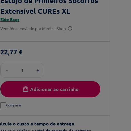
Estojo de Primeiros Socorros
Extensível CUREs XL
Elite Bags
Vendido e enviado por
MedicalShop
22
,
77
€
－
＋
Adicionar ao carrinho
Comparar
alcule o custo e tempo de entrega
creva o código-postal da morada de entrega