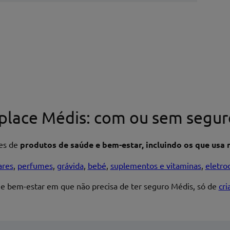
place Médis: com ou sem segur
res de
produtos de saúde e bem-estar, incluindo os que usa n
ares
,
perfumes
,
grávida
,
bebé
,
suplementos e vitaminas
,
eletro
 e bem-estar em que não precisa de ter seguro Médis, só de
cr
Enviar avaliação