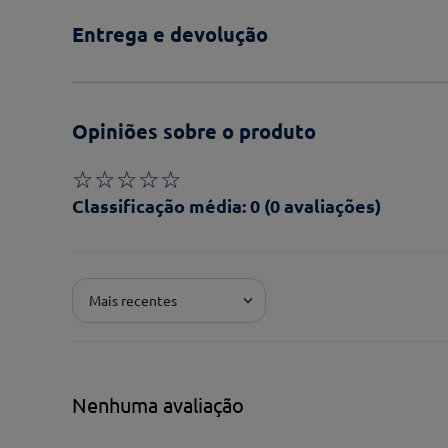
Entrega e devolução
Opiniões sobre o produto
☆
☆
☆
☆
☆
Classificação média: 0
(0 avaliações)
Adicionar avaliação
Mais recentes
Pontuação*
★
★
★
★
★
Título*
Nenhuma avaliação