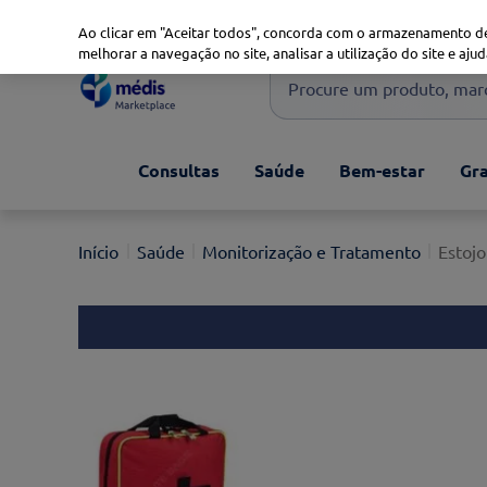
Marketplace
Saúde 360
Seguros
Saúde Oral
Ao clicar em "Aceitar todos", concorda com o armazenamento de
melhorar a navegação no site, analisar a utilização do site e ajud
Procure um produto, marca 
Pesquisas mais comuns
Consultas
Saúde
Bem-estar
Gra
xiaomi
1
º
isdin
2
º
Saúde
Monitorização e Tratamento
Estojo
uriage
3
º
svr
4
º