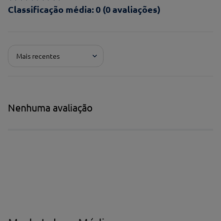
Classificação média: 0
(0 avaliações)
Adicionar avaliação
Mais recentes
Pontuação*
★
★
★
★
★
Título*
Nenhuma avaliação
Escreva uma avaliação*