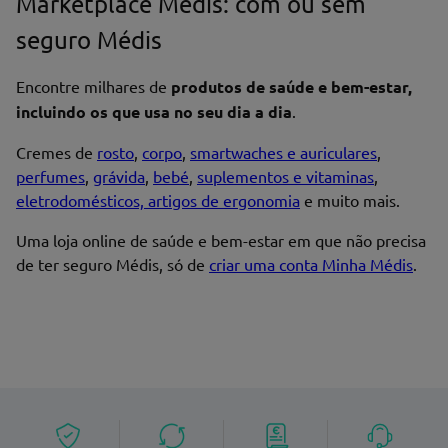
Marketplace Médis: com ou sem
Nome*
seguro Médis
Encontre milhares de
produtos de saúde e bem-estar,
Endereço de email
incluindo os que usa no seu dia a dia
.
Cremes de
rosto
,
corpo
,
smartwaches e auriculares
,
perfumes
,
grávida
,
bebé
,
suplementos e vitaminas
,
eletrodomésticos, artigos de ergonomia
e muito mais.
Enviar avaliação
Uma loja online de saúde e bem-estar em que não precisa
de ter seguro Médis, só de
criar uma conta Minha Médis
.