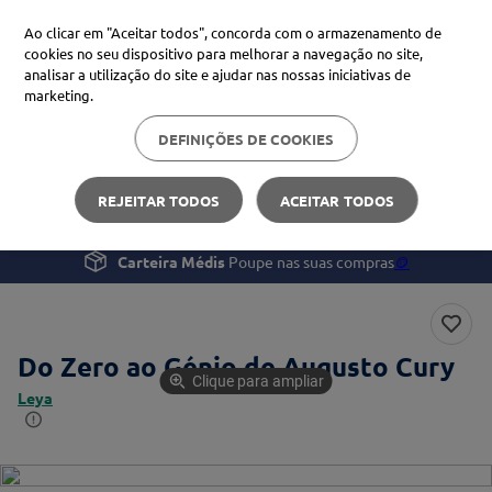
Ao clicar em "Aceitar todos", concorda com o armazenamento de
cookies no seu dispositivo para melhorar a navegação no site,
analisar a utilização do site e ajudar nas nossas iniciativas de
Procure no Marketplace Médis
marketing.
DEFINIÇÕES DE COOKIES
Pesquisas mais comuns
Bem-estar
Livros e Jogos
Do Zero ao Génio
xiaomi
1
º
REJEITAR TODOS
ACEITAR TODOS
isdin
2
º
Carteira Médis
Poupe nas suas compras
🪙
uriage
3
º
svr
4
º
Do Zero ao Génio de Augusto Cury
Clique para ampliar
Leya