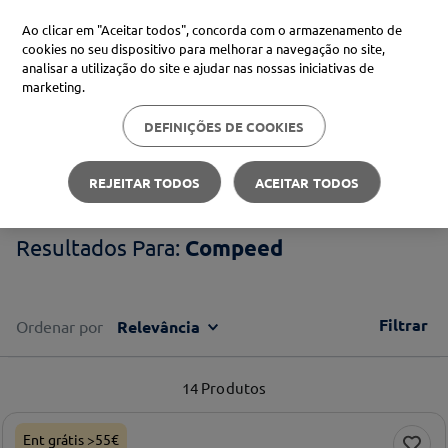
Ao clicar em "Aceitar todos", concorda com o armazenamento de
cookies no seu dispositivo para melhorar a navegação no site,
analisar a utilização do site e ajudar nas nossas iniciativas de
Procure no Marketplace Médis
marketing.
DEFINIÇÕES DE COOKIES
Pesquisas mais comuns
Compeed
xiaomi
1
º
REJEITAR TODOS
ACEITAR TODOS
isdin
2
º
Compeed
now
3
º
svr
4
º
Filtrar
Ordenar por
Relevância
14
Produtos
Ent grátis >55€