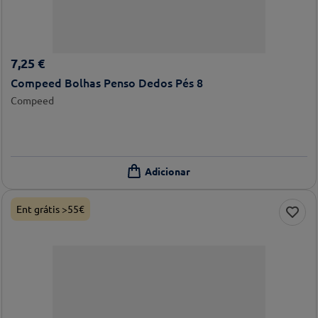
7
,
25
€
Compeed Bolhas Penso Dedos Pés 8
Compeed
Ent grátis >55€