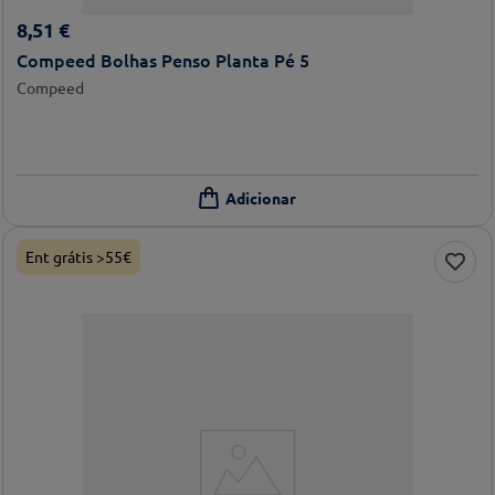
8
,
51
€
Compeed Bolhas Penso Planta Pé 5
Compeed
Ent grátis >55€