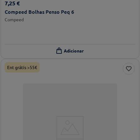
7
,
25
€
Compeed Bolhas Penso Peq 6
Compeed
Ent grátis >55€