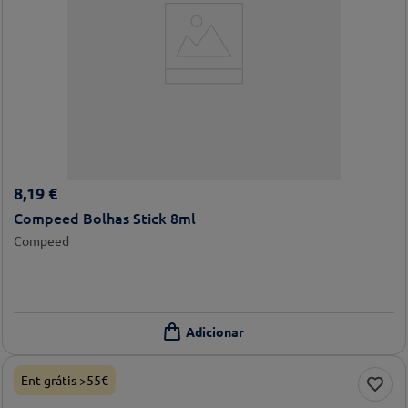
8
,
19
€
Compeed Bolhas Stick 8ml
Compeed
Ent grátis >55€