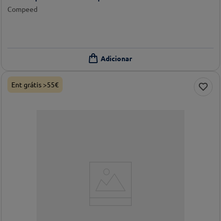
Compeed
Ent grátis >55€