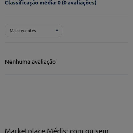
Classificação média: 0
(0 avaliações)
Adicionar avaliação
Mais recentes
Pontuação*
★
★
★
★
★
Título*
Nenhuma avaliação
Escreva uma avaliação*
Marketplace Médis: com ou sem
Nome*