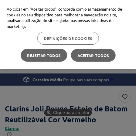
Ao clicar em "Aceitar todos", concorda com o armazenamento de
cookies no seu dispositivo para melhorar a navegação no site,
analisar a utilização do site e ajudar nas nossas iniciativas de
Procure no Marketplace Médis
marketing.
DEFINIÇÕES DE COOKIES
Pesquisas mais comuns
Beleza e Cuidado pessoal
Maquilhagem
xiaomi
1
º
REJEITAR TODOS
ACEITAR TODOS
Clarins Joli Rouge Estojo de Batom Reutilizável
isdin
2
º
now
3
º
Carteira Médis
Poupe nas suas compras
🪙
cerave
4
º
Clarins Joli Rouge Estojo de Batom
Clique para ampliar
Reutilizável Cor Vermelho
Clarins