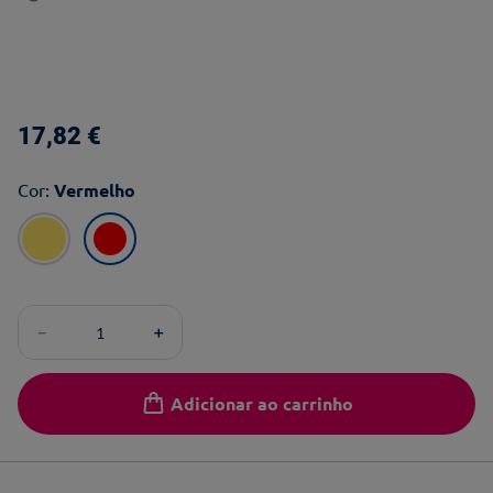
17
,
82
€
Cor
:
Vermelho
－
＋
Adicionar ao carrinho