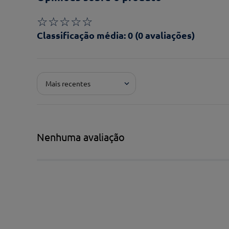
☆
☆
☆
☆
☆
Classificação média: 0
(0 avaliações)
Adicionar avaliação
Mais recentes
Pontuação*
★
★
★
★
★
Título*
Nenhuma avaliação
Escreva uma avaliação*