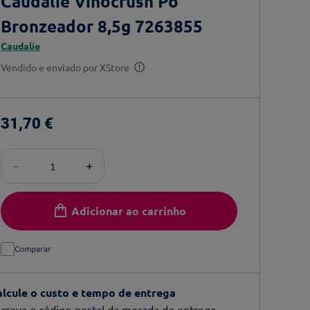
Caudalie Vinocrush Pó
Bronzeador 8,5g 7263855
Caudalíe
Vendido e enviado por
XStore
31
,
70
€
－
＋
Adicionar ao carrinho
Comparar
alcule o custo e tempo de entrega
creva o código-postal da morada de entrega