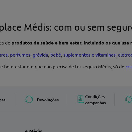
place Médis: com ou sem segur
res de
produtos de saúde e bem-estar, incluindo os que usa n
ares
,
perfumes
,
grávida
,
bebé
,
suplementos e vitaminas
,
eletro
 e bem-estar em que não precisa de ter seguro Médis, só de
cr
Enviar avaliação
Condições
gas
Devoluções
campanhas
A Médis