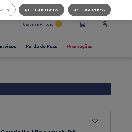
Apoio ao cliente
OKIES
REJEITAR TODOS
ACEITAR TODOS
Carteira Virtual
erviços
Perda de Peso
Promoções