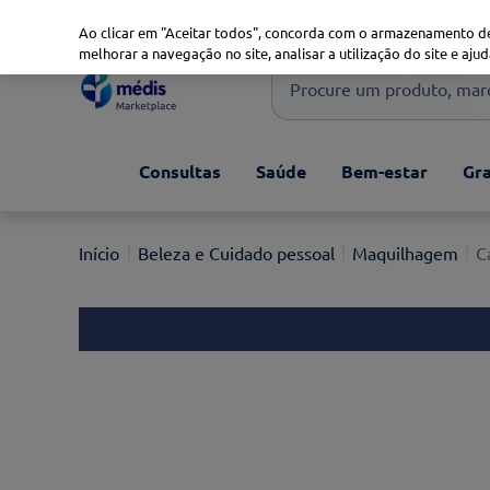
Marketplace
Saúde 360
Seguros
Saúde Oral
Ao clicar em "Aceitar todos", concorda com o armazenamento de
melhorar a navegação no site, analisar a utilização do site e ajud
Procure um produto, marca 
Pesquisas mais comuns
Consultas
Saúde
Bem-estar
Gra
xiaomi
1
º
isdin
2
º
Beleza e Cuidado pessoal
Maquilhagem
C
now
3
º
cerave
4
º