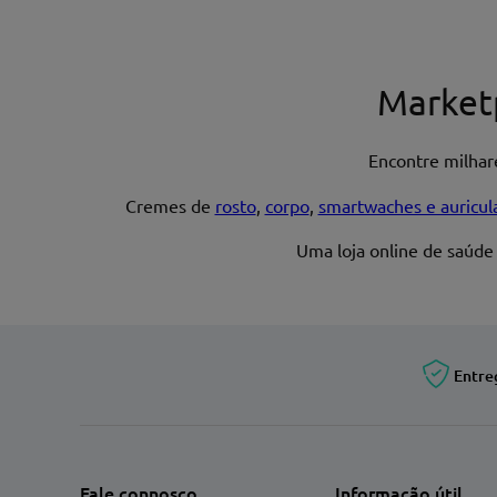
Nome*
Market
Encontre milha
Endereço de email
Cremes de
rosto
,
corpo
,
smartwaches e auricul
Uma loja online de saúde
Entre
Fale connosco
Informação útil