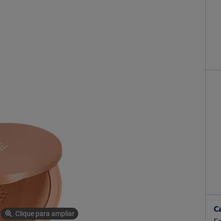
C
Clique para ampliar
Es