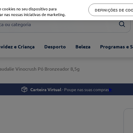
Biblioteca de saúde
 cookies no seu dispositivo para
DEFINIÇÕES DE CO
ar nas nossas iniciativas de marketing.
ou categoria
videz e Criança
Desporto
Beleza
Programas e S
audalie Vinocrush Pó Bronzeador 8,5g
Carteira Virtual
- Poupe nas suas compras
▶️