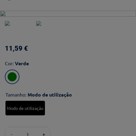
11
,
59
€
Cor
:
Verde
Tamanho
:
Modo de utilização
Modo de utilização
－
＋