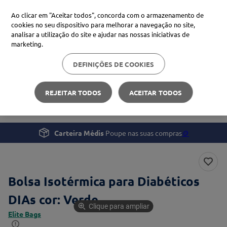
Ao clicar em "Aceitar todos", concorda com o armazenamento de
cookies no seu dispositivo para melhorar a navegação no site,
analisar a utilização do site e ajudar nas nossas iniciativas de
Procure no Marketplace Médis
marketing.
DEFINIÇÕES DE COOKIES
Pesquisas mais comuns
Saúde
Monitorização e Tratamento
xiaomi
1
º
REJEITAR TODOS
ACEITAR TODOS
Bolsa Isotérmica para Diabéticos DIAs
isdin
2
º
now
3
º
Carteira Médis
Poupe nas suas compras
🪙
cerave
4
º
Bolsa Isotérmica para Diabéticos
DIAs cor: Verde
Clique para ampliar
Elite Bags