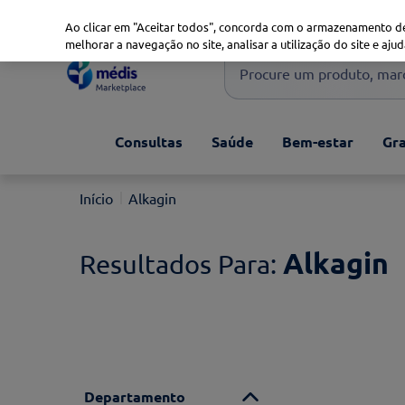
Marketplace
Saúde 360
Seguros
Saúde Oral
Ao clicar em "Aceitar todos", concorda com o armazenamento de
melhorar a navegação no site, analisar a utilização do site e ajud
Procure um produto, marca 
Pesquisas mais comuns
Consultas
Saúde
Bem-estar
Gra
xiaomi
1
º
isdin
2
º
Alkagin
now
3
º
cerave
4
º
Alkagin
Departamento