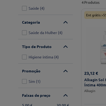
4
Produtos
Saúde
(
4
)
Ent grátis >5
Categoria
Saúde da Mulher
(
4
)
Tipo de Produto
Higiene íntima
(
4
)
Promoção
23
,
12
€
Alkagin Sol 
Sim
(
1
)
Íntima 400m
Alkagin
Faixas de preço
5,00 €
30,00 €