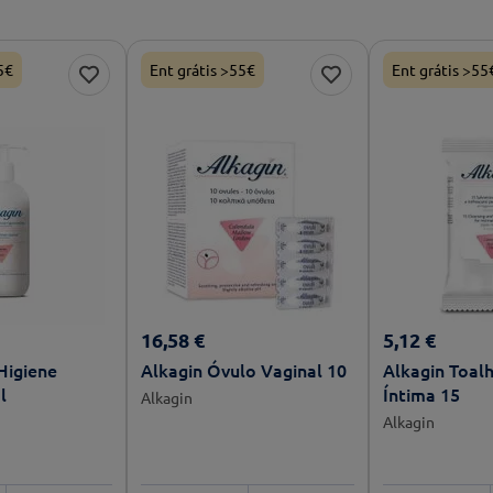
5€
Ent grátis >55€
Ent grátis >55
16
,
58
€
5
,
12
€
Higiene
Alkagin Óvulo Vaginal 10
Alkagin Toal
l
Íntima 15
Alkagin
Alkagin