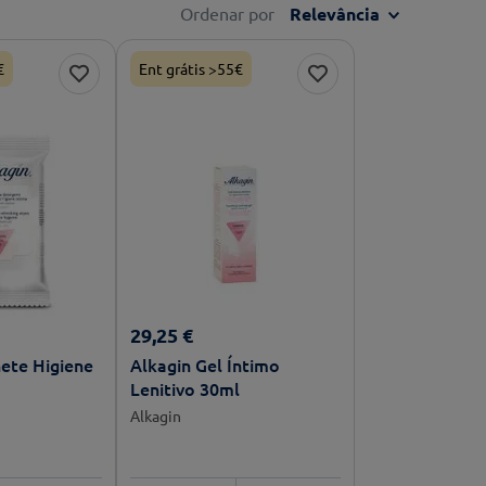
Ordenar por
Relevância
€
Ent grátis >55€
29
,
25
€
hete Higiene
Alkagin Gel Íntimo
Lenitivo 30ml
Alkagin