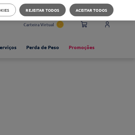
Apoio ao cliente
OKIES
REJEITAR TODOS
ACEITAR TODOS
Carteira Virtual
erviços
Perda de Peso
Promoções