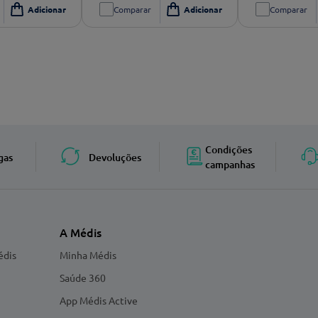
Comparar
Comparar
Condições
gas
Devoluções
campanhas
A Médis
édis
Minha Médis
Saúde 360
App Médis Active