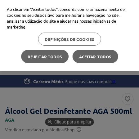
Ao clicar em "Aceitar todos", concorda com o armazenamento de
cookies no seu dispositivo para melhorar a navegação no site,
analisar a utilização do site e ajudar nas nossas iniciativas de
Procure no Marketplace Médis
marketing.
DEFINIÇÕES DE COOKIES
Pesquisas mais comuns
Saúde
Monitorização e Tratamento
xiaomi
1
º
REJEITAR TODOS
ACEITAR TODOS
Álcool Gel Desinfetante AGA 500ml
isdin
2
º
now
3
º
Carteira Médis
Poupe nas suas compras
🪙
svr
4
º
Álcool Gel Desinfetante AGA 500ml
AGA
Clique para ampliar
Vendido e enviado por
MedicalShop