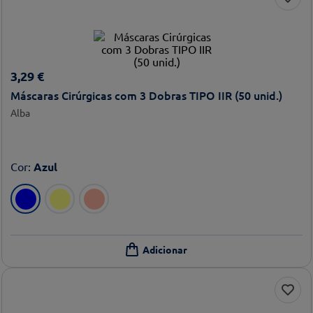
3
,
29
€
Máscaras Cirúrgicas com 3 Dobras TIPO IIR (50 unid.)
Alba
Cor
:
Azul