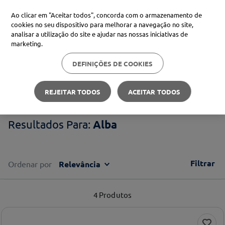
Ao clicar em "Aceitar todos", concorda com o armazenamento de
cookies no seu dispositivo para melhorar a navegação no site,
analisar a utilização do site e ajudar nas nossas iniciativas de
Procure no Marketplace Médis
marketing.
DEFINIÇÕES DE COOKIES
Pesquisas mais comuns
Alba
xiaomi
1
º
REJEITAR TODOS
ACEITAR TODOS
isdin
2
º
Alba
now
3
º
cerave
4
º
Filtrar
Ordenar por
Relevância
4
Produtos