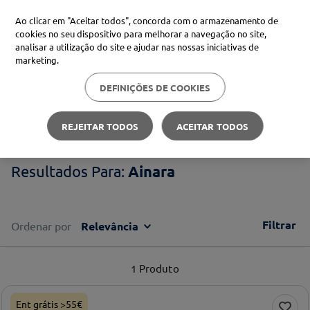
Ao clicar em "Aceitar todos", concorda com o armazenamento de
cookies no seu dispositivo para melhorar a navegação no site,
analisar a utilização do site e ajudar nas nossas iniciativas de
Procure no Marketplace Médis
marketing.
DEFINIÇÕES DE COOKIES
Pesquisas mais comuns
Ainara
xiaomi
1
º
REJEITAR TODOS
ACEITAR TODOS
isdin
2
º
Ainara
uriage
3
º
svr
4
º
Filtrar
Ordenar por
Relevância
1
Produto
Ent grátis >55€