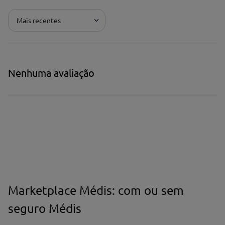
Adicionar avaliação
Mais recentes
Pontuação*
★
★
★
★
★
Título*
Nenhuma avaliação
Escreva uma avaliação*
Marketplace Médis: com ou sem
Nome*
seguro Médis