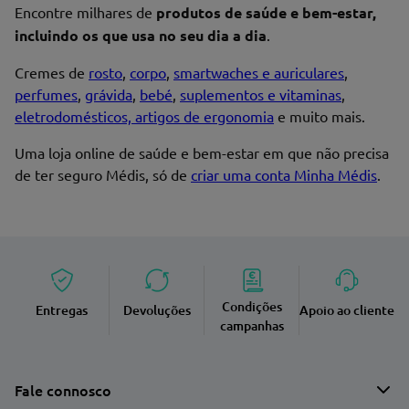
Encontre milhares de
produtos de saúde e bem-estar,
Endereço de email
incluindo os que usa no seu dia a dia
.
Cremes de
rosto
,
corpo
,
smartwaches e auriculares
,
perfumes
,
grávida
,
bebé
,
suplementos e vitaminas
,
eletrodomésticos, artigos de ergonomia
e muito mais.
Enviar avaliação
Uma loja online de saúde e bem-estar em que não precisa
de ter seguro Médis, só de
criar uma conta Minha Médis
.
Condições
Entregas
Devoluções
Apoio ao cliente
campanhas
Fale connosco