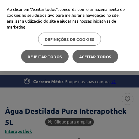
Ao clicar em "Aceitar todos", concorda com o armazenamento de
cookies no seu dispositivo para melhorar a navegação no site,
analisar a utilização do site e ajudar nas nossas iniciativas de
Procure no Marketplace Médis
marketing.
DEFINIÇÕES DE COOKIES
Pesquisas mais comuns
Saúde
Monitorização e Tratamento
xiaomi
1
º
REJEITAR TODOS
ACEITAR TODOS
Água Destilada Pura Interapothek
isdin
2
º
uriage
3
º
Carteira Médis
Poupe nas suas compras
🪙
svr
4
º
Água Destilada Pura Interapothek
5L
Clique para ampliar
Interapothek