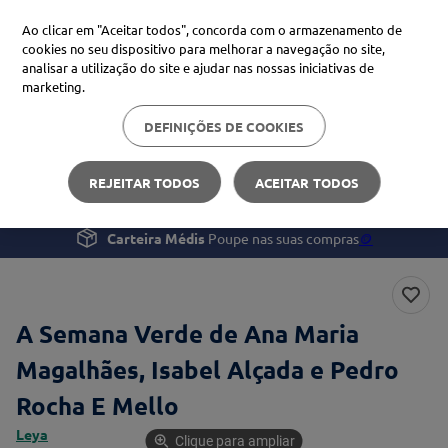
Ao clicar em "Aceitar todos", concorda com o armazenamento de
cookies no seu dispositivo para melhorar a navegação no site,
analisar a utilização do site e ajudar nas nossas iniciativas de
Procure no Marketplace Médis
marketing.
DEFINIÇÕES DE COOKIES
Pesquisas mais comuns
Bem-estar
Livros e Jogos
A Semana Verde
xiaomi
1
º
REJEITAR TODOS
ACEITAR TODOS
isdin
2
º
Carteira Médis
Poupe nas suas compras
🪙
now
3
º
svr
4
º
A Semana Verde de Ana Maria
Magalhães, Isabel Alçada e Pedro
Rocha E Mello
Leya
Clique para ampliar