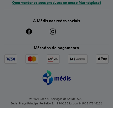
Quer vender os seus produtos no nosso Marketplace?
A Médis nas redes sociais
Métodos de pagamento
© 2026 Médis - Serviços de Saúde, S.A
Sede: Praça Príncipe Perfeito 2, 1990-278 Lisboa. NIPC 517246236