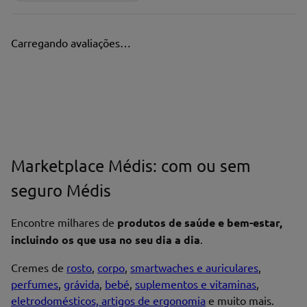
Carregando avaliações…
Marketplace Médis: com ou sem
seguro Médis
Encontre milhares de
produtos de saúde e bem-estar,
incluindo os que usa no seu dia a dia
.
Cremes de
rosto
,
corpo
,
smartwaches e auriculares
,
perfumes
,
grávida
,
bebé
,
suplementos e vitaminas
,
eletrodomésticos, artigos de ergonomia
e muito mais.