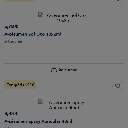
5
,
78
€
A-cérumen Sol Oto 10x2ml
A-Cérumen
Ent grátis >55€
9
,
33
€
A-cérumen Spray Auricular 40ml