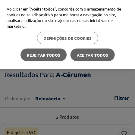
Ao clicar em "Aceitar todos", concorda com o armazenamento de
cookies no seu dispositivo para melhorar a navegação no site,
analisar a utilização do site e ajudar nas nossas iniciativas de
Procure no Marketplace Médis
marketing.
DEFINIÇÕES DE COOKIES
Pesquisas mais comuns
A-Cérumen
xiaomi
1
º
REJEITAR TODOS
ACEITAR TODOS
isdin
2
º
A-Cérumen
uriage
3
º
svr
4
º
Filtrar
Ordenar por
Relevância
2
Produtos
Ent grátis >55€