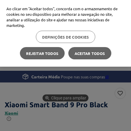
Ao clicar em "Aceitar todos", concorda com o armazenamento de
cookies no seu dispositivo para melhorar a navegação no site,
analisar a utilização do site e ajudar nas nossas iniciativas de
Procure no Marketplace Médis
marketing.
DEFINIÇÕES DE COOKIES
Pesquisas mais comuns
Desporto e Fitness
Smartphones e Wearables
xiaomi
1
º
REJEITAR TODOS
ACEITAR TODOS
Xiaomi Smart Band 9 Pro
isdin
2
º
uriage
3
º
Carteira Médis
Poupe nas suas compras
🪙
svr
4
º
Clique para ampliar
Xiaomi Smart Band 9 Pro Black
Xiaomi