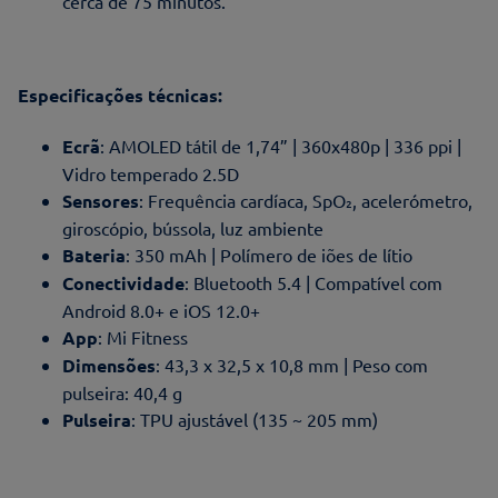
cerca de 75 minutos.
Especificações técnicas:
Ecrã
: AMOLED tátil de 1,74” | 360x480p | 336 ppi |
Vidro temperado 2.5D
Sensores
: Frequência cardíaca, SpO₂, acelerómetro,
giroscópio, bússola, luz ambiente
Bateria
: 350 mAh | Polímero de iões de lítio
Conectividade
: Bluetooth 5.4 | Compatível com
Android 8.0+ e iOS 12.0+
App
: Mi Fitness
Dimensões
: 43,3 x 32,5 x 10,8 mm | Peso com
pulseira: 40,4 g
Pulseira
: TPU ajustável (135 ~ 205 mm)