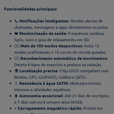
Funcionalidades principais:
📞
Notificações inteligentes
: Recebe alertas de
chamadas, mensagens e apps diretamente no pulso.
❤️
Monitorização de saúde
: Frequência cardíaca,
SpO₂, sono e guia de relaxamento em 3D.
🏃‍♂️
Mais de 150 modos desportivos
: Inclui 15
modos profissionais e 10 cursos de corrida guiados.
🏊‍♀️
Reconhecimento automático de movimentos
:
Deteta 6 tipos de exercício e postura na natação.
🌍
Localização precisa
: Chip GNSS compatível com
Beidou, GPS, GLONASS, Galileo e QZSS.
💧
Resistência à água 5ATM
: Ideal para treinos
intensos e atividades aquáticas.
🔋
Autonomia excecional
: Até 21 dias de uso típico
e 7 dias com ecrã sempre ativo (AOD).
⚡
Carregamento magnético rápido
: Pronto em