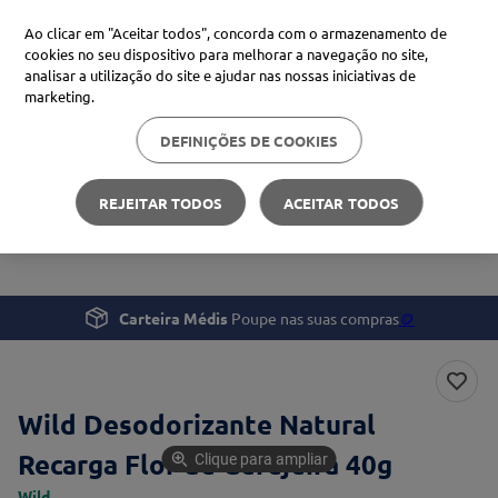
Ao clicar em "Aceitar todos", concorda com o armazenamento de
cookies no seu dispositivo para melhorar a navegação no site,
analisar a utilização do site e ajudar nas nossas iniciativas de
Procure no Marketplace Médis
marketing.
DEFINIÇÕES DE COOKIES
Pesquisas mais comuns
Beleza e Cuidado pessoal
Corpo
xiaomi
1
º
REJEITAR TODOS
ACEITAR TODOS
Wild Desodorizante Natural Recarga Flor de Cerejeira
isdin
2
º
40g
now
3
º
cerave
4
º
Carteira Médis
Poupe nas suas compras
🪙
Wild Desodorizante Natural
Recarga Flor de Cerejeira 40g
Clique para ampliar
Wild