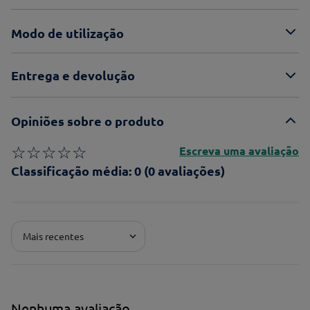
Modo de utilização
Entrega e devolução
Opiniões sobre o produto
☆
☆
☆
☆
☆
Escreva uma avaliação
Classificação média: 0
(0 avaliações)
Adicionar avaliação
Mais recentes
Pontuação*
★
★
★
★
★
Título*
Nenhuma avaliação