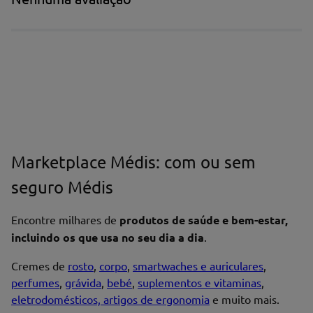
Escreva uma avaliação*
Marketplace Médis: com ou sem
Nome*
seguro Médis
Encontre milhares de
produtos de saúde e bem-estar,
Endereço de email
incluindo os que usa no seu dia a dia
.
Cremes de
rosto
,
corpo
,
smartwaches e auriculares
,
perfumes
,
grávida
,
bebé
,
suplementos e vitaminas
,
eletrodomésticos, artigos de ergonomia
e muito mais.