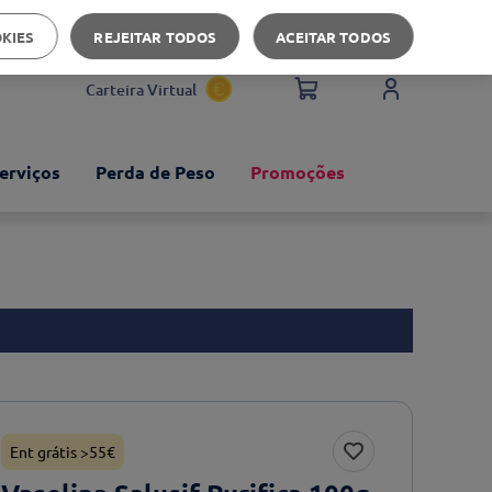
Apoio ao cliente
OKIES
REJEITAR TODOS
ACEITAR TODOS
Carteira Virtual
erviços
Perda de Peso
Promoções
Ent grátis >55€