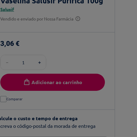
Vaselina Salusif Purifica 100g
Salusif
Vendido e enviado por
Nossa Farmácia
3
,
06
€
－
＋
Adicionar ao carrinho
Comparar
alcule o custo e tempo de entrega
creva o código-postal da morada de entrega