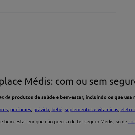
place Médis: com ou sem segur
res de
produtos de saúde e bem-estar, incluindo os que usa n
ares
,
perfumes
,
grávida
,
bebé
,
suplementos e vitaminas
,
eletro
 e bem-estar em que não precisa de ter seguro Médis, só de
cr