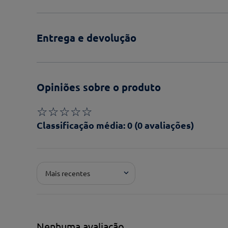
Entrega e devolução
Opiniões sobre o produto
☆
☆
☆
☆
☆
Classificação média: 0
(0 avaliações)
Adicionar avaliação
Mais recentes
Pontuação*
★
★
★
★
★
Título*
Nenhuma avaliação