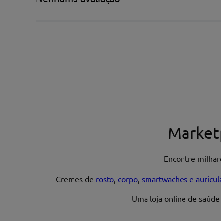
Escreva uma avaliação*
Nome*
Market
Encontre milha
Endereço de email
Cremes de
rosto
,
corpo
,
smartwaches e auricul
Uma loja online de saúde