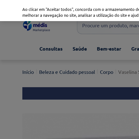
Marketplace
Saúde 360
Seguros
Saúde Oral
Ao clicar em "Aceitar todos", concorda com o armazenamento de
melhorar a navegação no site, analisar a utilização do site e ajud
Procure um produto, marca 
Pesquisas mais comuns
Consultas
Saúde
Bem-estar
Gra
xiaomi
1
º
isdin
2
º
Beleza e Cuidado pessoal
Corpo
Vaselina 
now
3
º
cerave
4
º