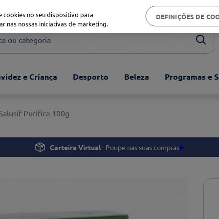
Biblioteca de saúde
 cookies no seu dispositivo para
DEFINIÇÕES DE CO
ar nas nossas iniciativas de marketing.
ou categoria
videz e Criança
Desporto
Beleza
Programas e S
Salusif Purifica 100g
Carteira Virtual
- Poupe nas suas compras
▶️