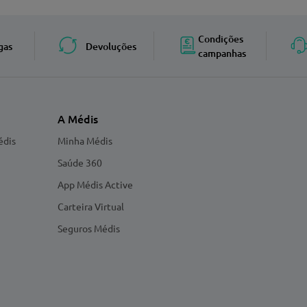
Enviar avaliação
Condições
gas
Devoluções
campanhas
A Médis
édis
Minha Médis
Saúde 360
App Médis Active
Carteira Virtual
Seguros Médis