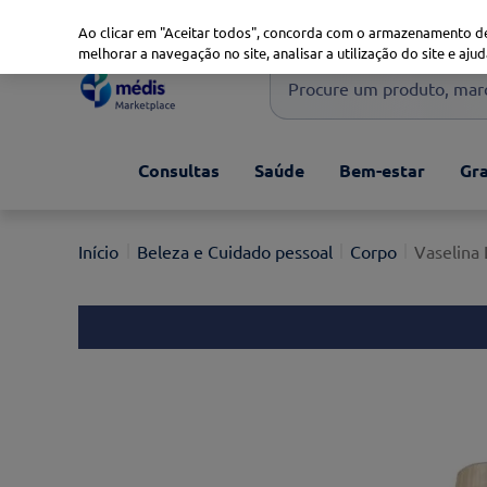
Marketplace
Saúde 360
Seguros
Saúde Oral
Ao clicar em "Aceitar todos", concorda com o armazenamento de
melhorar a navegação no site, analisar a utilização do site e ajud
Procure um produto, marca 
Pesquisas mais comuns
Consultas
Saúde
Bem-estar
Gra
xiaomi
1
º
isdin
2
º
Beleza e Cuidado pessoal
Corpo
Vaselina 
now
3
º
svr
4
º