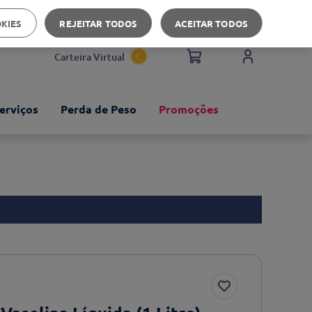
Apoio ao cliente
OKIES
REJEITAR TODOS
ACEITAR TODOS
Carteira Virtual
erviços
Perda de Peso
Promoções