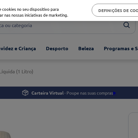
Biblioteca de saúde
 cookies no seu dispositivo para
DEFINIÇÕES DE CO
ar nas nossas iniciativas de marketing.
ou categoria
videz e Criança
Desporto
Beleza
Programas e S
Líquida (1 Litro)
Carteira Virtual
- Poupe nas suas compras
▶️