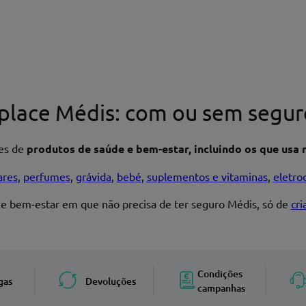
place Médis: com ou sem segur
res de
produtos de saúde e bem-estar, incluindo os que usa n
ares
,
perfumes
,
grávida
,
bebé
,
suplementos e vitaminas
,
eletro
 e bem-estar em que não precisa de ter seguro Médis, só de
cr
Enviar avaliação
Condições
gas
Devoluções
campanhas