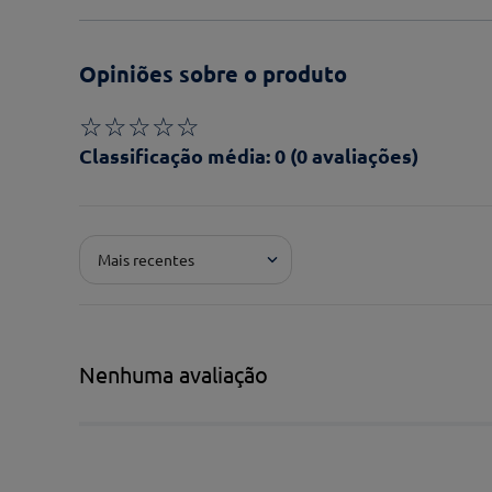
Opiniões sobre o produto
☆
☆
☆
☆
☆
Classificação média: 0
(0 avaliações)
Adicionar avaliação
Mais recentes
Pontuação*
★
★
★
★
★
Título*
Nenhuma avaliação
Escreva uma avaliação*