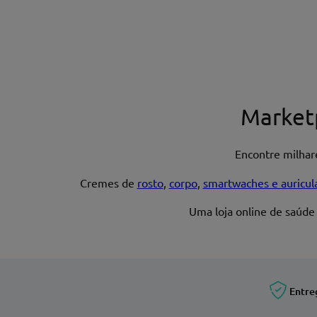
Nome*
Market
Encontre milha
Endereço de email
Cremes de
rosto
,
corpo
,
smartwaches e auricul
Uma loja online de saúde
Entre