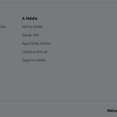
A Médis
édis
Minha Médis
Saúde 360
App Médis Active
Carteira Virtual
Seguros Médis
Méto