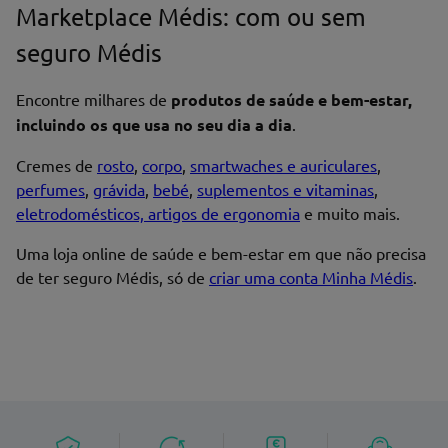
Marketplace Médis: com ou sem
seguro Médis
Encontre milhares de
produtos de saúde e bem-estar,
incluindo os que usa no seu dia a dia
.
Cremes de
rosto
,
corpo
,
smartwaches e auriculares
,
perfumes
,
grávida
,
bebé
,
suplementos e vitaminas
,
eletrodomésticos, artigos de ergonomia
e muito mais.
Uma loja online de saúde e bem-estar em que não precisa
de ter seguro Médis, só de
criar uma conta Minha Médis
.