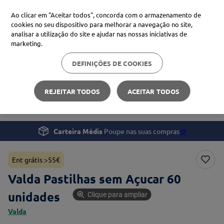
Ao clicar em "Aceitar todos", concorda com o armazenamento de
cookies no seu dispositivo para melhorar a navegação no site,
analisar a utilização do site e ajudar nas nossas iniciativas de
Procure no Marketplace Médis
marketing.
DEFINIÇÕES DE COOKIES
Pesquisas mais comuns
Saúde
Tosse, Gripe e Constipação
xiaomi
1
º
REJEITAR TODOS
ACEITAR TODOS
Valda Pastilhas sem Açucar 60 unidades
isdin
2
º
now
3
º
Carteira Médis
Poupe nas suas compras
🪙
cerave
4
º
Ent grátis >55€
Valda Pastilhas sem Açucar 60
unidades
Clique para ampliar
Valda